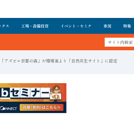
ックス
工場・設備投資
イベント・セミナ
市況
特集
FA・製造業界の最新動向がまとめて分かる！
「アズビル京都の森」が環境省より「自然共生サイト」に認定