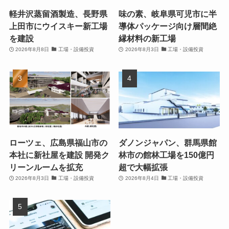
軽井沢蒸留酒製造、長野県
味の素、岐阜県可児市に半
上田市にウイスキー新工場
導体パッケージ向け層間絶
を建設
縁材料の新工場
2026年8月8日
工場・設備投資
2026年8月3日
工場・設備投資
ローツェ、広島県福山市の
ダノンジャパン、群馬県館
本社に新社屋を建設 開発ク
林市の館林工場を150億円
リーンルームを拡充
超で大幅拡張
2026年8月3日
工場・設備投資
2026年8月4日
工場・設備投資