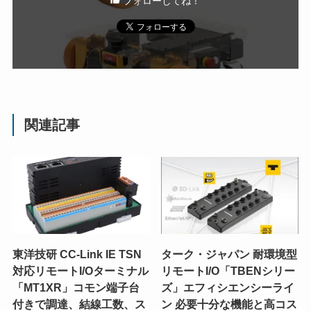
フォローしてね！
関連記事
東洋技研 CC-Link IE TSN
ターク・ジャパン 耐環境型
対応リモートI/Oターミナル
リモートI/O「TBENシリー
「MT1XR」コモン端子台
ズ」エフィシエンシーライ
付きで調達、結線工数、ス
ン 必要十分な機能と高コス