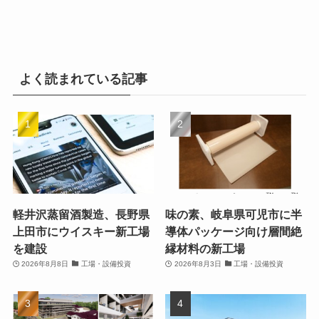
よく読まれている記事
軽井沢蒸留酒製造、長野県
味の素、岐阜県可児市に半
上田市にウイスキー新工場
導体パッケージ向け層間絶
を建設
縁材料の新工場
2026年8月8日
工場・設備投資
2026年8月3日
工場・設備投資