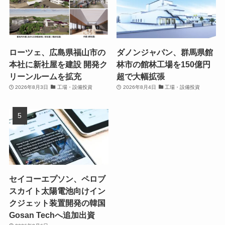
ローツェ、広島県福山市の
ダノンジャパン、群馬県館
本社に新社屋を建設 開発ク
林市の館林工場を150億円
リーンルームを拡充
超で大幅拡張
2026年8月3日
工場・設備投資
2026年8月4日
工場・設備投資
セイコーエプソン、ペロブ
スカイト太陽電池向けイン
クジェット装置開発の韓国
Gosan Techへ追加出資