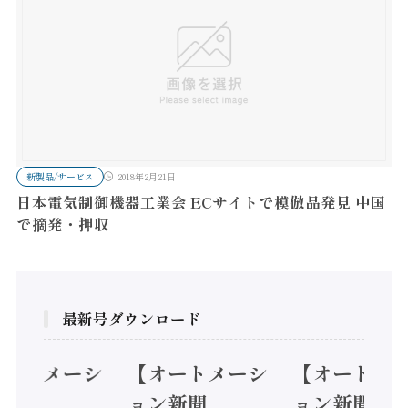
新製品/サービス
2018年2月21日
日本電気制御機器工業会 ECサイトで模倣品発見 中国
で摘発・押収
最新号ダウンロード
オートメーシ
【オートメーシ
【オートメ
ン新聞
ョン新聞
ョン新聞