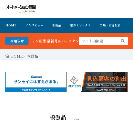
HOME
インタビュー
新製品
業界トピックス
工場・設備投資
イ
オートメーション新聞 最新号＆バックナンバーを無料で公開中 詳細はこちら
お知らせ
HOME
模倣品
模倣品
tag