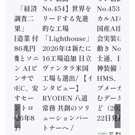
.455】「経済
No.454】世界を
No.453】
造実態調査二
リードする先進
カルAI本格
集計結果」
的な工場
国産AI開発
24年製造業 付
「Lighthouse」
会実装に活
値額86兆円
2026年は新たに
動き Noetr
三菱電機とソニ
16工場追加 日立
士通、日立 /
ミコン AIビ
ヴァンタラ米国
神装備 ×
ョンセンサで
工場も選出/ 【イ
HMS、老舗
 / IDEC、安
ンタビュー】
プメーカー
に動かすセー
RYODEN 八道
むデータ活用
ティコントロ
常務 共創のソリ
ど（2026年
（2026年8
ューションパー
22日発行）
日発行）
トナーへ /