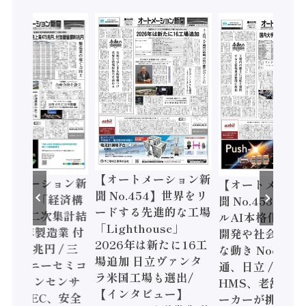
【オートメーション新
ートメーション新
【オートメーシ
聞 No.454】世界をリ
o.455】「経済構
聞 No.453】フ
ードする先進的な工場
態調査二次集計結
ルAI本格化へ 国
「Lighthouse」
024年製造業 付
開発や社会実装
2026年は新たに16工
額86兆円 / 三
な動き Noetra
場追加 日立ヴァンタ
機とソニーセミコ
通、日立 / 兵神
ラ米国工場も選出/
AIビジョンセンサ
HMS、老舗ポン
【インタビュー】
 / IDEC、安全
ーカーが挑むデ