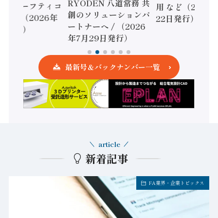
RYODEN 八道常務 共
かすセーフティコ
用 など（2026
創のソリューションパ
ローラ（2026年
22日発行）
ートナーへ / （2026
5日発行）
年7月29日発行）
最新号＆バックナンバー一覧
article
新着記事
FA業界・企業トピックス