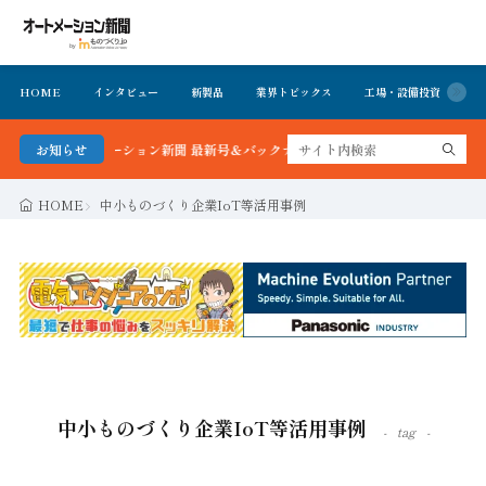
HOME
インタビュー
新製品
業界トピックス
工場・設備投資
イ
る！オートメーション新聞 最新号＆バックナンバーを無料で公開中 詳細はこちら
お知らせ
HOME
中小ものづくり企業IoT等活用事例
中小ものづくり企業IoT等活用事例
tag