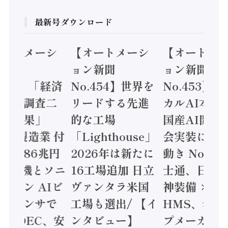
最新号ダウンロード
オートメーシ
【オートメーシ
【オートメ
ン新聞
ョン新聞
ョン新聞
.455】「経済
No.454】世界を
No.453】
造実態調査二
リードする先進
カルAI本格
集計結果」
的な工場
国産AI開発
24年製造業 付
「Lighthouse」
会実装に活
値額86兆円
2026年は新たに
動き Noetr
三菱電機とソニ
16工場追加 日立
士通、日立 /
ミコン AIビ
ヴァンタラ米国
神装備 ×
ョンセンサで
工場も選出/ 【イ
HMS、老舗
 / IDEC、安
ンタビュー】
プメーカー