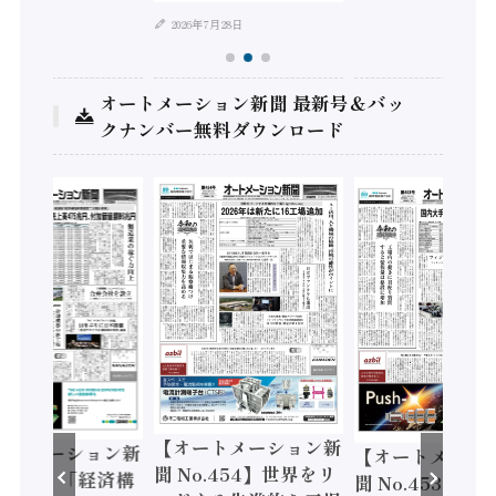
2026年7月28日
オートメーション新聞 最新号＆バッ
クナンバー無料ダウンロード
【オートメーション新
ートメーション新
【オートメーシ
聞 No.454】世界をリ
o.455】「経済構
聞 No.453】フ