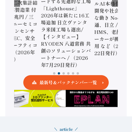
ードする先進的な工場
態調査二次集計結
ルAI本格化へ 国
「Lighthouse」
024年製造業 付
開発や社会実装
2026年は新たに16工
額86兆円 / 三
な動き Noetra
場追加 日立ヴァンタ
機とソニーセミコ
通、日立 / 兵神
ラ米国工場も選出/
AIビジョンセンサ
HMS、老舗ポン
【インタビュー】
 / IDEC、安全
ーカーが挑むデ
RYODEN 八道常務 共
かすセーフティコ
用 など（2026
創のソリューションパ
ローラ（2026年
22日発行）
ートナーへ / （2026
5日発行）
年7月29日発行）
最新号＆バックナンバー一覧
article