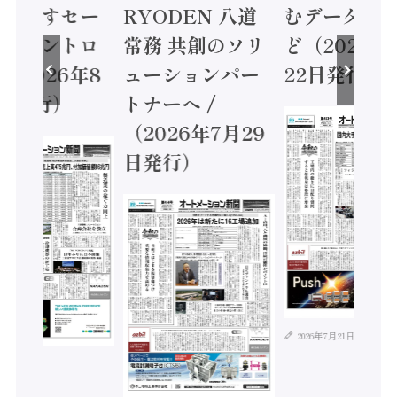
に動かすセー
RYODEN 八道
むデータ活用
ティコントロ
常務 共創のソリ
ど（2026年
（2026年8
ューションパー
22日発行）
日発行）
トナーへ /
（2026年7月29
日発行）
2026年7月21日
年8月4日