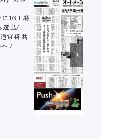
ジカルA
新たに16工場
装に活発
も選出/
兵神装備
道常務 共
が挑むデ
へ /
発行）