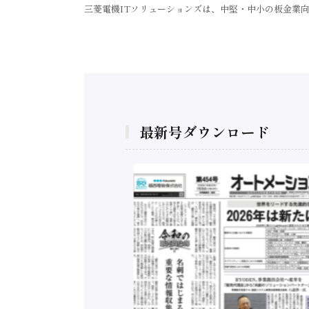
三菱電機ITソリューションズは、中堅・中小の板金業
最新号ダウンロード
構造実態調査二次集
/ 三菱電機とソニー
C、安全に動かすセ
行）