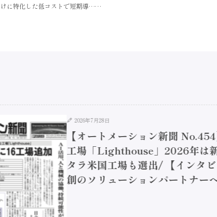
向けに特化した低コストで短期導……
2026年7月28日
【オートメーション新聞 No.45
工場「Lighthouse」2026年
タラ米国工場も選出/ 【インタビュ
創のソリューションパートナーへ / 