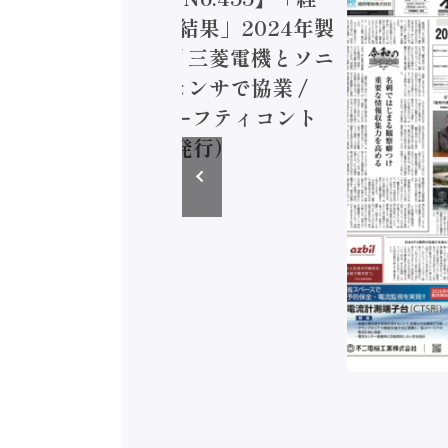
造実態調査二次集計結果」2024年製
付加価値額86兆円 / 三菱電機とソニ
ミコン AIビジョンセンサで協業 /
EC、安全に動かすセーフティコント
ラ（2026年8月5日発行）