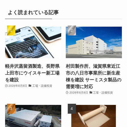
よく読まれている記事
軽井沢蒸留酒製造、長野県
村田製作所、滋賀県東近江
上田市にウイスキー新工場
市の八日市事業所に新生産
を建設
棟を建設 サーミスタ製品の
需要増に対応
2026年8月8日
工場・設備投資
2026年8月8日
工場・設備投資