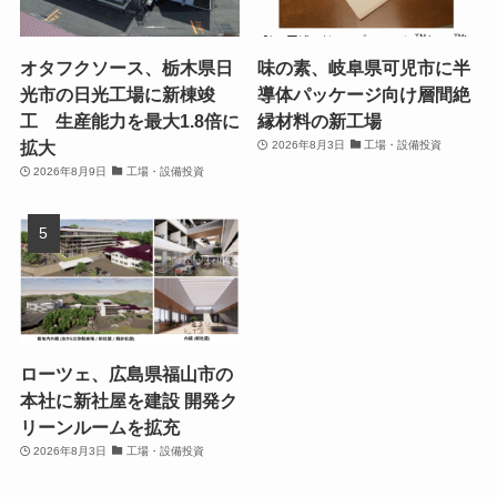
オタフクソース、栃木県日
味の素、岐阜県可児市に半
光市の日光工場に新棟竣
導体パッケージ向け層間絶
工 生産能力を最大1.8倍に
縁材料の新工場
拡大
2026年8月3日
工場・設備投資
2026年8月9日
工場・設備投資
ローツェ、広島県福山市の
本社に新社屋を建設 開発ク
リーンルームを拡充
2026年8月3日
工場・設備投資