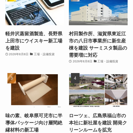
軽井沢蒸留酒製造、長野県
村田製作所、滋賀県東近江
上田市にウイスキー新工場
市の八日市事業所に新生産
を建設
棟を建設 サーミスタ製品の
需要増に対応
2026年8月8日
工場・設備投資
2026年8月8日
工場・設備投資
味の素、岐阜県可児市に半
ローツェ、広島県福山市の
導体パッケージ向け層間絶
本社に新社屋を建設 開発ク
縁材料の新工場
リーンルームを拡充