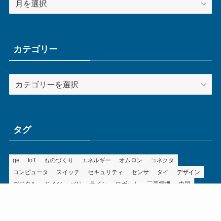
ー
カ
イ
ブ
カテゴリー
カ
テ
ゴ
リ
ー
タグ
ge
IoT
ものづくり
エネルギー
オムロン
コネクタ
コンピュータ
スイッチ
セキュリティ
センサ
タイ
デザイン
デジタル
ドイツ
バリ
ライン
ロボット
三菱電機
中国
企業
制御機器
制御盤
効率化
動向
半導体
安全
展示会
採用
接続
搬送
改善
機械
液晶
温度
無線
物流
経済産業省
自動車
製造業
見える化
輸出
通信
部品