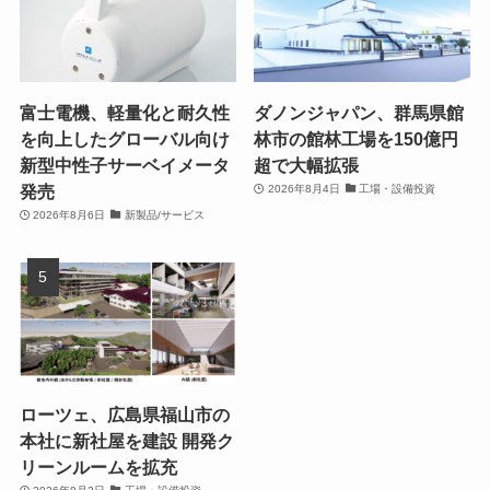
富士電機、軽量化と耐久性
ダノンジャパン、群馬県館
を向上したグローバル向け
林市の館林工場を150億円
新型中性子サーベイメータ
超で大幅拡張
発売
2026年8月4日
工場・設備投資
2026年8月6日
新製品/サービス
ローツェ、広島県福山市の
本社に新社屋を建設 開発ク
リーンルームを拡充