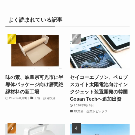
よく読まれている記事
味の素、岐阜県可児市に半
セイコーエプソン、ペロブ
導体パッケージ向け層間絶
スカイト太陽電池向けイン
縁材料の新工場
クジェット装置開発の韓国
Gosan Techへ追加出資
2026年8月3日
工場・設備投資
2026年8月6日
FA業界・企業トピックス