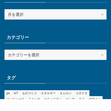
ア
ー
カ
イ
ブ
カテゴリー
カ
テ
ゴ
リ
ー
タグ
ge
IoT
ものづくり
エネルギー
オムロン
コネクタ
コンピュータ
スイッチ
セキュリティ
センサ
タイ
デザイン
デジタル
ドイツ
バリ
ライン
ロボット
三菱電機
中国
企業
制御機器
制御盤
効率化
動向
半導体
安全
展示会