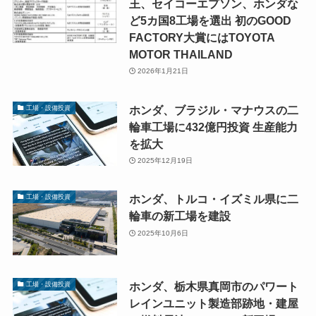
王、セイコーエプソン、ホンダな
ど5カ国8工場を選出 初のGOOD
FACTORY大賞にはTOYOTA
MOTOR THAILAND
2026年1月21日
ホンダ、ブラジル・マナウスの二
工場・設備投資
輪車工場に432億円投資 生産能力
を拡大
2025年12月19日
ホンダ、トルコ・イズミル県に二
工場・設備投資
輪車の新工場を建設
2025年10月6日
ホンダ、栃木県真岡市のパワート
工場・設備投資
レインユニット製造部跡地・建屋