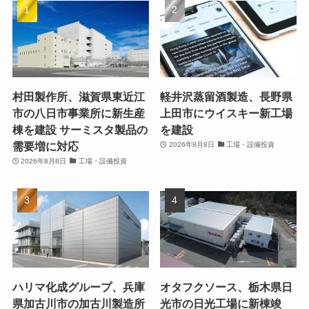
村田製作所、滋賀県東近江
軽井沢蒸留酒製造、長野県
市の八日市事業所に新生産
上田市にウイスキー新工場
棟を建設 サーミスタ製品の
を建設
需要増に対応
2026年8月8日
工場・設備投資
2026年8月8日
工場・設備投資
ハリマ化成グループ、兵庫
オタフクソース、栃木県日
県加古川市の加古川製造所
光市の日光工場に新棟竣