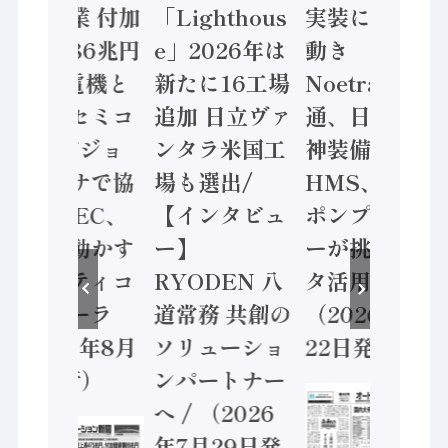
年製造業 付加
「Lighthous
実装に活発な
価値額86兆円
e」2026年は
動き
/ 三菱電機と
新たに16工場
Noetra、富士
ソニーセミコ
追加 日立ヴァ
通、日立 / 兵
ン AIビジョ
ンタラ米国工
神装備 ×
ンセンサで協
場も選出/
HMS、老舗
業 / IDEC、
【インタビュ
ポンプメーカ
安全に動かす
ー】
ーが挑むデー
セーフティコ
RYODEN 八
タ活用 など
ントローラ
道常務 共創の
（2026年7月
（2026年8月
ソリューショ
22日発行）
5日発行）
ンパートナー
へ / （2026
年7月29日発