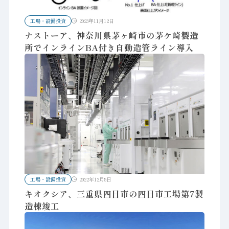
工場・設備投資
2023年11月12日
ナストーア、神奈川県茅ヶ崎市の茅ケ崎製造
所でインラインBA付き自動造管ライン導入
工場・設備投資
2022年12月5日
キオクシア、三重県四日市の四日市工場第7製
造棟竣工