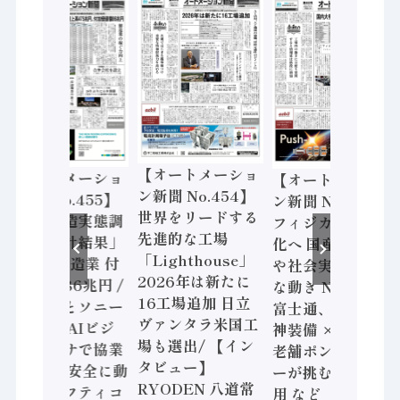
【オートメーショ
【オートメーショ
【オートメーショ
ン新聞 No.454】
ン新聞 No.455】
ン新聞 No.453】
世界をリードする
「経済構造実態調
フィジカルAI本格
先進的な工場
査二次集計結果」
化へ 国産AI開発
「Lighthouse」
2024年製造業 付
や社会実装に活発
2026年は新たに
加価値額86兆円 /
な動き Noetra、
16工場追加 日立
三菱電機とソニー
富士通、日立 / 兵
ヴァンタラ米国工
セミコン AIビジ
神装備 × HMS、
場も選出/ 【イン
ョンセンサで協業
老舗ポンプメーカ
タビュー】
/ IDEC、安全に動
ーが挑むデータ活
RYODEN 八道常
かすセーフティコ
用 など（2026年7