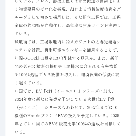
している。プレス、溶接工程では部品搬送の自動化によ
り物流要員のゼロ化を実現、AIによる溶接強度検査をグ
ループとして初めて採用した。また組立工程では、工程
全体の約30％を自動化し、高効率な生産ラインを実現し
ている。
環境面では、工場敷地内に22メガワットの太陽光発電シ
ステムを設置。再生可能エネルギーを活用することで、
年間のCO2排出量を1.3万t削減する見込み。また、新開
発の低VOC塗料の採用や工場排水に含まれる有害物質
を100％処理できる設備を導入し、環境負荷の低減に取
り組んでいる。
中国では、EV「e:N（イーエヌ）」シリーズに加え、
2024年度に新たに発売を予定している次世代EV「烨
（yè：イエ）」シリーズもあわせて、2027年までに10
機種のHondaブランドEVの投入を予定している。2035
年までに中国でのEVの販売比率100％の達成を目指して
いる。