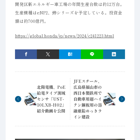
開発区新エネルギー車工場の年間生産台数は約12万台。
生産機種はe:NP2、烨シリーズを予定している。投資金
額は約700億円。
https://global.honda/jp/news/2024/c241223.html
JFEスチール、
北陽電機、PoE
広島県福山市の
給電タイプ測域
西日本製鉄所で
センサ「UST-
自動車用超ハイ
10LXB-H02」
テン鋼板用の溶
紹介動画を公開
融亜鉛めっきラ
イン建設