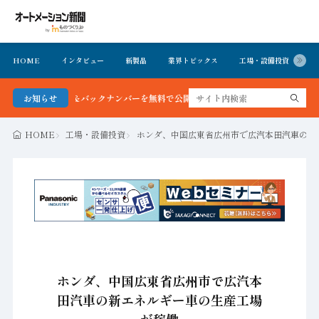
HOME
インタビュー
新製品
業界トピックス
工場・設備投資
イ
 最新号＆バックナンバーを無料で公開中 詳細はこちら
お知らせ
HOME
工場・設備投資
ホンダ、中国広東省広州市で広汽本田汽車の新
ホンダ、中国広東省広州市で広汽本
田汽車の新エネルギー車の生産工場