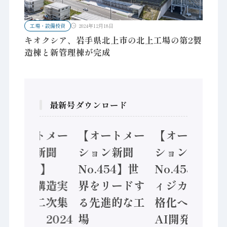
工場・設備投資
2024年12月18日
キオクシア、岩手県北上市の北上工場の第2製
造棟と新管理棟が完成
最新号ダウンロード
【オートメー
【オートメー
【オートメー
ション新聞
ション新聞
ション新聞
No.455】
No.454】世
No.453】フ
「経済構造実
界をリードす
ィジカルAI本
態調査二次集
る先進的な工
格化へ 国産
計結果」2024
場
AI開発や社会