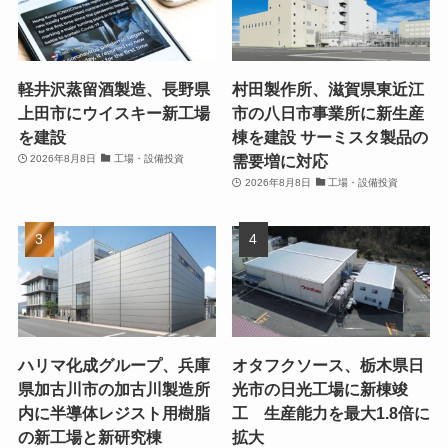
軽井沢蒸留酒製造、長野県
村田製作所、滋賀県東近江
上田市にウイスキー新工場
市の八日市事業所に新生産
を建設
棟を建設 サーミスタ製品の
需要増に対応
2026年8月8日
工場・設備投資
2026年8月8日
工場・設備投資
ハリマ化成グループ、兵庫
オタフクソース、栃木県日
県加古川市の加古川製造所
光市の日光工場に新棟竣
内に半導体レジスト用樹脂
工 生産能力を最大1.8倍に
の新工場と新研究棟
拡大