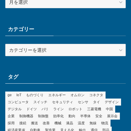
ー
カ
イ
ブ
カテゴリー
カ
テ
ゴ
リ
ー
タグ
ge
IoT
ものづくり
エネルギー
オムロン
コネクタ
コンピュータ
スイッチ
セキュリティ
センサ
タイ
デザイン
デジタル
ドイツ
バリ
ライン
ロボット
三菱電機
中国
企業
制御機器
制御盤
効率化
動向
半導体
安全
展示会
採用
接続
搬送
改善
機械
液晶
温度
無線
物流
経済産業省
自動車
製造業
見える化
輸出
通信
部品