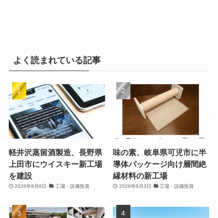
よく読まれている記事
軽井沢蒸留酒製造、長野県
味の素、岐阜県可児市に半
上田市にウイスキー新工場
導体パッケージ向け層間絶
を建設
縁材料の新工場
2026年8月8日
工場・設備投資
2026年8月3日
工場・設備投資