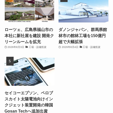
ローツェ、広島県福山市の
ダノンジャパン、群馬県館
本社に新社屋を建設 開発ク
林市の館林工場を150億円
リーンルームを拡充
超で大幅拡張
2026年8月3日
工場・設備投資
2026年8月4日
工場・設備投資
セイコーエプソン、ペロブ
スカイト太陽電池向けイン
クジェット装置開発の韓国
Gosan Techへ追加出資