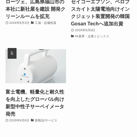
ローツェ、広島県福山市の
セイコーエプソン、ペロブ
本社に新社屋を建設 開発ク
スカイト太陽電池向けイン
リーンルームを拡充
クジェット装置開発の韓国
Gosan Techへ追加出資
2026年8月3日
工場・設備投資
2026年8月6日
FA業界・企業トピックス
富士電機、軽量化と耐久性
を向上したグローバル向け
新型中性子サーベイメータ
発売
2026年8月6日
新製品/サービス