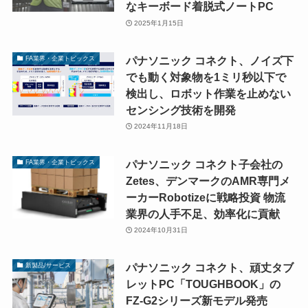
なキーボード着脱式ノートPC
2025年1月15日
パナソニック コネクト、ノイズ下
FA業界・企業トピックス
でも動く対象物を1ミリ秒以下で
検出し、ロボット作業を止めない
センシング技術を開発
2024年11月18日
パナソニック コネクト子会社の
FA業界・企業トピックス
Zetes、デンマークのAMR専門メ
ーカーRobotizeに戦略投資 物流
業界の人手不足、効率化に貢献
2024年10月31日
パナソニック コネクト、頑丈タブ
新製品/サービス
レットPC「TOUGHBOOK」の
FZ-G2シリーズ新モデル発売