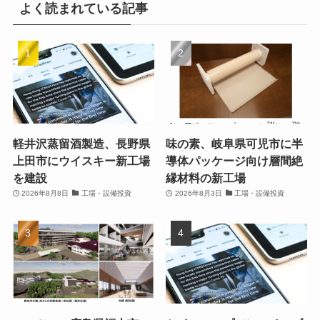
よく読まれている記事
軽井沢蒸留酒製造、長野県
味の素、岐阜県可児市に半
上田市にウイスキー新工場
導体パッケージ向け層間絶
を建設
縁材料の新工場
2026年8月8日
工場・設備投資
2026年8月3日
工場・設備投資