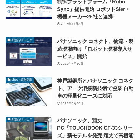
制御プラットフォーム「Robo
Sync」提供開始 ロボットSIer・
機器メーカー26社と連携
2025年11月3日
パナソニック コネクト、物流・製
新製品/サービス
造現場向け「ロボット現場導入サ
ービス」開始
2025年7月10日
神戸製鋼所とパナソニック コネク
M&A・業務提携
ト、アーク溶接新技術で協業 自動
車の軽量化ニーズに対応
2025年5月26日
パナソニック、頑丈
新製品/サービス
PC「TOUGHBOOK CF-33シリー
ズ」新モデルを発売 頑丈で高機能