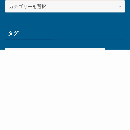
カ
テ
ゴ
リ
ー
タグ
ge
IoT
ものづくり
エネルギー
オムロン
コネクタ
コンピュータ
スイッチ
セキュリティ
センサ
タイ
デザイン
デジタル
ドイツ
バリ
ライン
ロボット
三菱電機
中国
企業
制御機器
制御盤
効率化
動向
半導体
安全
展示会
採用
接続
搬送
改善
機械
液晶
温度
無線
物流
経済産業省
自動車
製造業
見える化
輸出
通信
部品
電子部品
電気
オートメーション新聞利用規約
運営会社：ものづくり.jp株式会社
特定商取引に関する表記
お問い合わせ