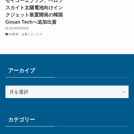
セイコーエプソン、ペロブ
スカイト太陽電池向けイン
クジェット装置開発の韓国
Gosan Techへ追加出資
2026年8月6日
FA業界・企業トピックス
アーカイブ
ア
ー
カ
イ
ブ
カテゴリー