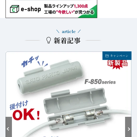
article
新着記事
ン
コラム・論説