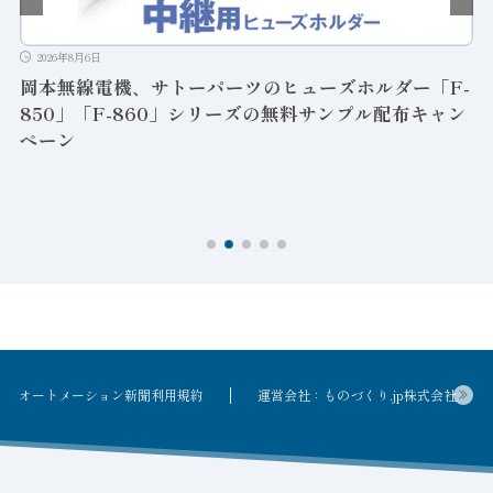
-
ン
2026年8月6日
令和の販売員心得 黒川想介 （163）興味・関心の対
象を広げ 「情報収集力」の基本養う
オートメーション新聞利用規約
運営会社：ものづくり.jp株式会社