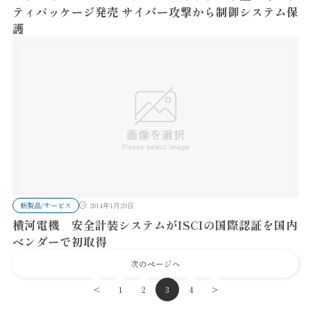
ティパッケージ発売 サイバー攻撃から制御システム保
護
新製品/サービス
2014年1月29日
横河電機 安全計装システムがISCIの国際認証を国内
ベンダーで初取得
次のページへ
<
1
2
3
4
>