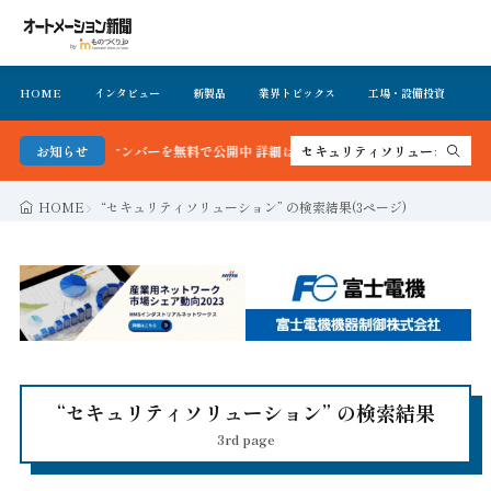
HOME
インタビュー
新製品
業界トピックス
工場・設備投資
イ
バーを無料で公開中 詳細はこちら
お知らせ
HOME
“セキュリティソリューション” の検索結果(3ページ)
“セキュリティソリューション” の検索結果
3rd page