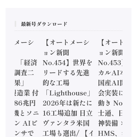
最新号ダウンロード
オートメーシ
【オートメーシ
【オートメ
ン新聞
ョン新聞
ョン新聞
.455】「経済
No.454】世界を
No.453】
造実態調査二
リードする先進
カルAI本格
集計結果」
的な工場
国産AI開発
24年製造業 付
「Lighthouse」
会実装に活
値額86兆円
2026年は新たに
動き Noetr
三菱電機とソニ
16工場追加 日立
士通、日立 /
ミコン AIビ
ヴァンタラ米国
神装備 ×
ョンセンサで
工場も選出/ 【イ
HMS、老舗