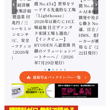
o.454】世界をリ
聞 No.453】フィジカ
聞 No.452】ロ
する先進的な工場
ルAI本格化へ 国産AI
ェル「スマート
ghthouse」
開発や社会実装に活発
ファクチャリン
6年は新たに16工
な動き Noetra、富士
書2026」、日
加 日立ヴァンタ
通、日立 / 兵神装備 ×
ピード感に課題 /
国工場も選出/
HMS、老舗ポンプメ
ソニック インダ
ンタビュー】
ーカーが挑むデータ活
リー、モーショ
DEN 八道常務 共
用 など（2026年7月
強化 / オムロン
ソリューションパ
22日発行）
安全設計支援（2
ーへ / （2026
年7月15日発行
月29日発行）
最新号＆バックナンバー一覧