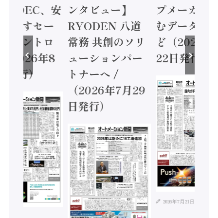
 / IDEC、安
ンタビュー】
プメーカー
に動かすセー
RYODEN 八道
むデータ活用
ティコントロ
常務 共創のソリ
ど（2026年
（2026年8
ューションパー
22日発行）
日発行）
トナーへ /
（2026年7月29
日発行）
2026年7月21日
年8月4日