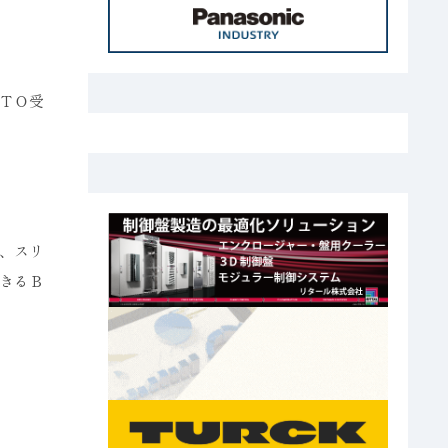
ＴＯ受
、スリ
きるＢ