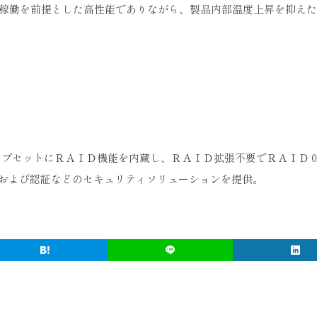
続稼働を前提とした高性能でありながら、製品内部温度上昇を抑え
チップセットにＲＡＩＤ機能を内蔵し、ＲＡＩＤ拡張不要でＲＡＩＤ
護および認証などのセキュリティソリューションを提供。