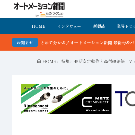
HOME
インタビュー
新製品
業界トピ
とめて分かる！オートメーション新聞 最新号＆バックナンバーを無料で
お知らせ
HOME
特集
長期安定動作と高信頼確保 V-n