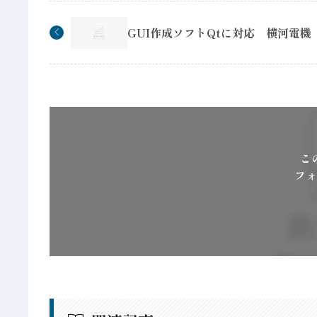
GUI作成ソフトQtに対応 横河電機
こ
フォ