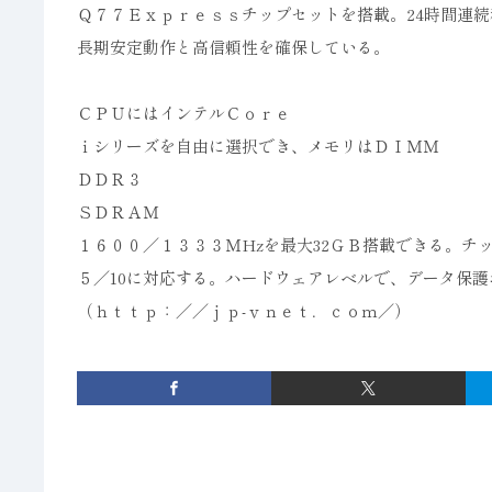
Ｑ７７Ｅｘｐｒｅｓｓチップセットを搭載。24時間連
長期安定動作と高信頼性を確保している。
ＣＰＵにはインテルＣｏｒｅ
ｉシリーズを自由に選択でき、メモリはＤＩＭＭ
ＤＤＲ３
ＳＤＲＡＭ
１６００／１３３３ＭHzを最大32ＧＢ搭載できる。
５／10に対応する。ハードウェアレベルで、データ保
（ｈｔｔｐ：／／ｊｐ‐ｖｎｅｔ．ｃｏｍ／）