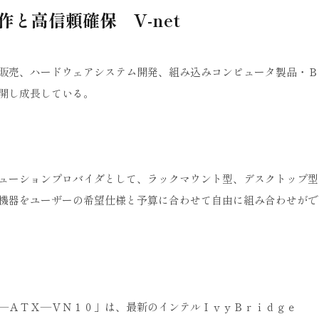
作と高信頼確保 V-net
販売、ハードウェアシステム開発、組み込みコンピュータ製品・Ｂ
開し成長している。
ューションプロバイダとして、ラックマウント型、デスクトップ型
機器をユーザーの希望仕様と予算に合わせて自由に組み合わせがで
―ＡＴＸ―ＶＮ１０」は、最新のインテルＩｖｙＢｒｉｄｇｅ