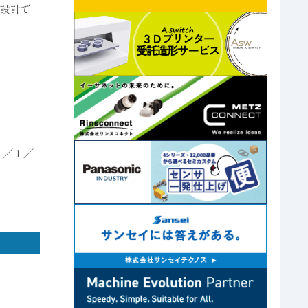
た設計で
０／１／