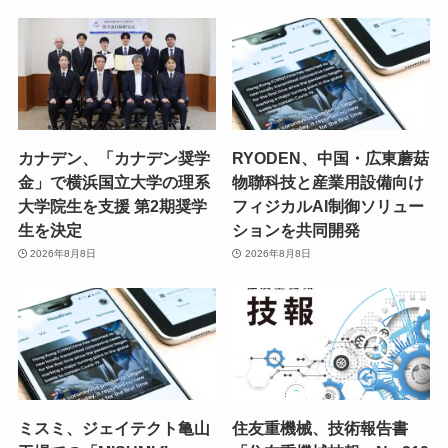
カナデン、「カナデン奨学
RYODEN、中国・広東蘑菇
金」で横浜国立大学の理系
物聯科技と産業用設備向け
大学院生を支援 第2期奨学
フィジカルAI制御ソリュー
生を決定
ションを共同開発
2026年8月8日
2026年8月8日
ミスミ、ジェイテクト亀山
住友重機械、技術報告書