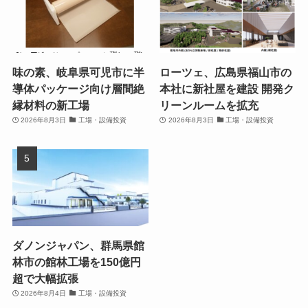
味の素、岐阜県可児市に半
ローツェ、広島県福山市の
導体パッケージ向け層間絶
本社に新社屋を建設 開発ク
縁材料の新工場
リーンルームを拡充
2026年8月3日
工場・設備投資
2026年8月3日
工場・設備投資
ダノンジャパン、群馬県館
林市の館林工場を150億円
超で大幅拡張
2026年8月4日
工場・設備投資