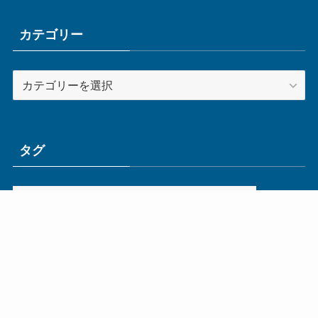
イ
ブ
カテゴリー
カ
テ
ゴ
リ
ー
タグ
ge
IoT
ものづくり
エネルギー
オムロン
コネクタ
コンピュータ
スイッチ
セキュリティ
センサ
タイ
デザイン
デジタル
ドイツ
バリ
ライン
ロボット
三菱電機
中国
企業
制御機器
制御盤
効率化
動向
半導体
安全
展示会
採用
接続
搬送
改善
機械
液晶
温度
無線
物流
経済産業省
自動車
製造業
見える化
輸出
通信
部品
電子部品
電気