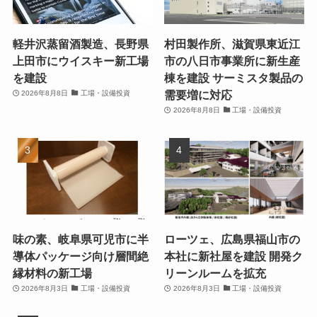
軽井沢蒸留酒製造、長野県
村田製作所、滋賀県東近江
上田市にウイスキー新工場
市の八日市事業所に新生産
を建設
棟を建設 サーミスタ製品の
需要増に対応
2026年8月8日
工場・設備投資
2026年8月8日
工場・設備投資
味の素、岐阜県可児市に半
ローツェ、広島県福山市の
導体パッケージ向け層間絶
本社に新社屋を建設 開発ク
縁材料の新工場
リーンルームを拡充
2026年8月3日
工場・設備投資
2026年8月3日
工場・設備投資