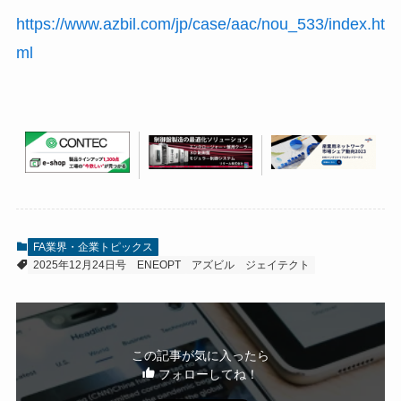
https://www.azbil.com/jp/case/aac/nou_533/index.ht
ml
FA業界・企業トピックス
2025年12月24日号
ENEOPT
アズビル
ジェイテクト
この記事が気に入ったら
フォローしてね！