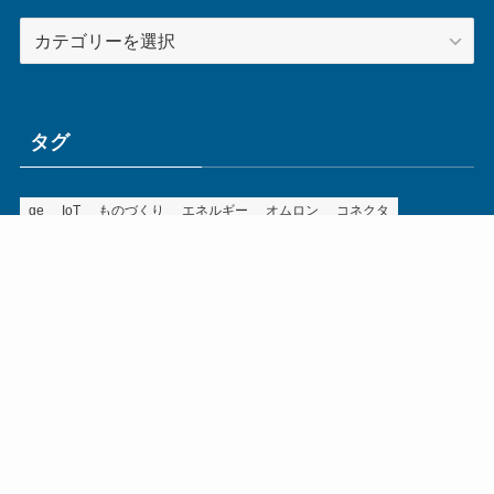
カ
テ
ゴ
リ
ー
タグ
ge
IoT
ものづくり
エネルギー
オムロン
コネクタ
コンピュータ
スイッチ
セキュリティ
センサ
タイ
デザイン
デジタル
ドイツ
バリ
ライン
ロボット
三菱電機
中国
企業
制御機器
制御盤
効率化
動向
半導体
安全
展示会
採用
接続
搬送
改善
機械
液晶
温度
無線
物流
経済産業省
自動車
製造業
見える化
輸出
通信
部品
電子部品
電気
オートメーション新聞利用規約
運営会社：ものづくり.jp株式会社
特定商取引に関する表記
お問い合わせ