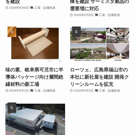
を建設
棟を建設 サーミスタ製品の
需要増に対応
2026年8月8日
工場・設備投資
2026年8月8日
工場・設備投資
味の素、岐阜県可児市に半
ローツェ、広島県福山市の
導体パッケージ向け層間絶
本社に新社屋を建設 開発ク
縁材料の新工場
リーンルームを拡充
2026年8月3日
工場・設備投資
2026年8月3日
工場・設備投資