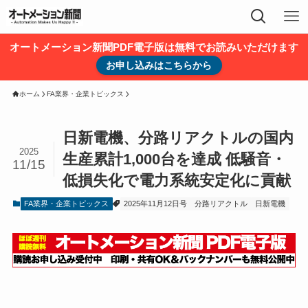
オートメーション新聞PDF電子版は無料でお読みいただけます
お申し込みはこちらから
ホーム
FA業界・企業トピックス
日新電機、分路リアクトルの国内
2025
生産累計1,000台を達成 低騒音・
11/15
低損失化で電力系統安定化に貢献
FA業界・企業トピックス
2025年11月12日号
分路リアクトル
日新電機