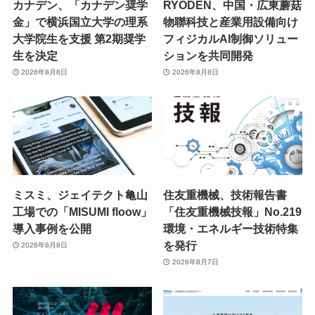
カナデン、「カナデン奨学
RYODEN、中国・広東蘑菇
金」で横浜国立大学の理系
物聯科技と産業用設備向け
大学院生を支援 第2期奨学
フィジカルAI制御ソリュー
生を決定
ションを共同開発
2026年8月8日
2026年8月8日
ミスミ、ジェイテクト亀山
住友重機械、技術報告書
工場での「MISUMI floow」
「住友重機械技報」No.219
導入事例を公開
環境・エネルギー技術特集
を発行
2026年8月8日
2026年8月7日