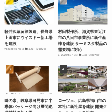
軽井沢蒸留酒製造、長野県
村田製作所、滋賀県東近江
上田市にウイスキー新工場
市の八日市事業所に新生産
を建設
棟を建設 サーミスタ製品の
需要増に対応
2026年8月8日
工場・設備投資
2026年8月8日
工場・設備投資
味の素、岐阜県可児市に半
ローツェ、広島県福山市の
導体パッケージ向け層間絶
本社に新社屋を建設 開発ク