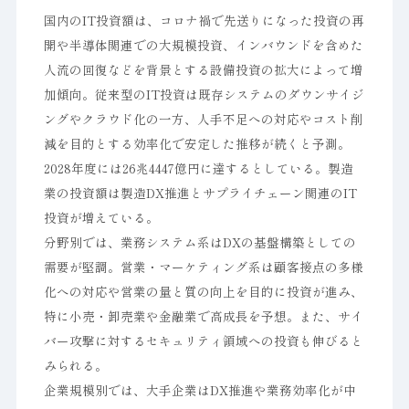
国内のIT投資額は、コロナ禍で先送りになった投資の再
開や半導体関連での大規模投資、インバウンドを含めた
人流の回復などを背景とする設備投資の拡大によって増
加傾向。従来型のIT投資は既存システムのダウンサイジ
ングやクラウド化の一方、人手不足への対応やコスト削
減を目的とする効率化で安定した推移が続くと予測。
2028年度には26兆4447億円に達するとしている。製造
業の投資額は製造DX推進とサプライチェーン関連のIT
投資が増えている。
分野別では、業務システム系はDXの基盤構築としての
需要が堅調。営業・マーケティング系は顧客接点の多様
化への対応や営業の量と質の向上を目的に投資が進み、
特に小売・卸売業や金融業で高成長を予想。また、サイ
バー攻撃に対するセキュリティ領域への投資も伸びると
みられる。
企業規模別では、大手企業はDX推進や業務効率化が中