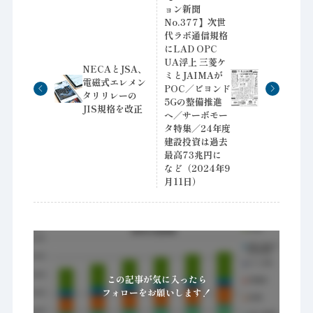
ョン新聞
No.377】次世
代ラボ通信規格
にLAD OPC
UA浮上 三菱ケ
NECAとJSA、
ミとJAIMAが
電磁式エレメン
POC／ビヨンド
タリリレーの
5Gの整備推進
JIS規格を改正
へ／サーボモー
タ特集／24年度
建設投資は過去
最高73兆円に
など（2024年9
月11日）
この記事が気に入ったら
フォローをお願いします！