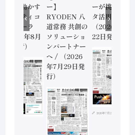
安全に動かす
ー】
ーが挑むデー
セーフティコ
RYODEN 八
タ活用 など
ントローラ
道常務 共創の
（2026年7月
（2026年8月
ソリューショ
22日発行）
5日発行）
ンパートナー
へ / （2026
年7月29日発
行）
2026年7月21日
2026年8月4日