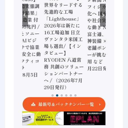
世界をリードする
「経済構造実態調
フィジカルAI本格
先進的な工場
査二次集計結果」
化へ 国産AI開発
「Lighthouse」
2024年製造業 付
や社会実装に活発
2026年は新たに
加価値額86兆円 /
な動き Noetra、
16工場追加 日立
三菱電機とソニー
富士通、日立 / 兵
ヴァンタラ米国工
セミコン AIビジ
神装備 × HMS、
場も選出/ 【イン
ョンセンサで協業
老舗ポンプメーカ
タビュー】
/ IDEC、安全に動
ーが挑むデータ活
RYODEN 八道常
かすセーフティコ
用 など（2026年7
務 共創のソリュー
ントローラ
月22日発行）
ションパートナー
（2026年8月5日
へ / （2026年7月
発行）
29日発行）
最新号＆バックナンバー一覧