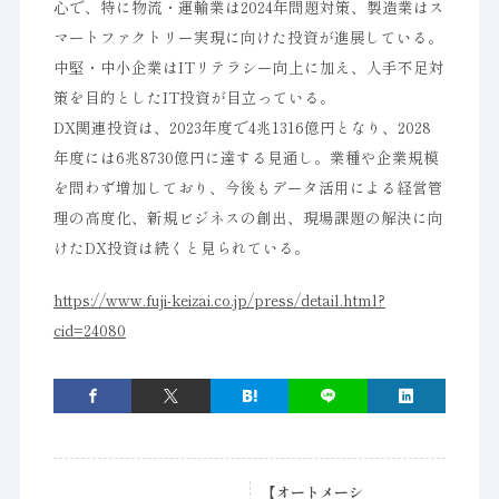
心で、特に物流・運輸業は2024年問題対策、製造業はス
マートファクトリー実現に向けた投資が進展している。
中堅・中小企業はITリテラシー向上に加え、人手不足対
策を目的としたIT投資が目立っている。
DX関連投資は、2023年度で4兆1316億円となり、2028
年度には6兆8730億円に達する見通し。業種や企業規模
を問わず増加しており、今後もデータ活用による経営管
理の高度化、新規ビジネスの創出、現場課題の解決に向
けたDX投資は続くと見られている。
https://www.fuji-keizai.co.jp/press/detail.html?
cid=24080
【オートメーシ