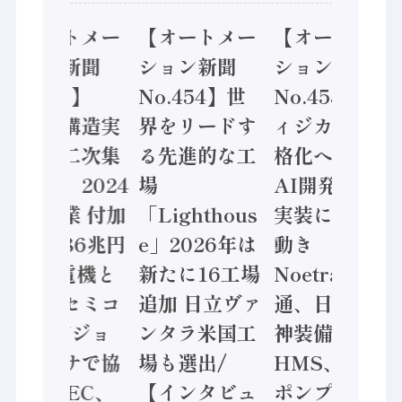
【オートメー
【オートメー
【オートメー
ション新聞
ション新聞
ション新聞
No.455】
No.454】世
No.453】フ
「経済構造実
界をリードす
ィジカルAI本
態調査二次集
る先進的な工
格化へ 国産
計結果」2024
場
AI開発や社会
年製造業 付加
「Lighthous
実装に活発な
価値額86兆円
e」2026年は
動き
/ 三菱電機と
新たに16工場
Noetra、富士
ソニーセミコ
追加 日立ヴァ
通、日立 / 兵
ン AIビジョ
ンタラ米国工
神装備 ×
ンセンサで協
場も選出/
HMS、老舗
業 / IDEC、
【インタビュ
ポンプメーカ