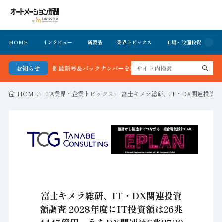
HOME
インタビュー
新製品
業界トピックス
工場・設備投資
イ
ション新聞 最新号＆バックナンバーを無料で公開中 詳細はこちら
お知らせ
HOME
FA業界・企業トピックス
富士キメラ総研、IT・DX関連投資額調査
富士キメラ総研、IT・DX関連投資
額調査 2028年度にIT投資額は26兆