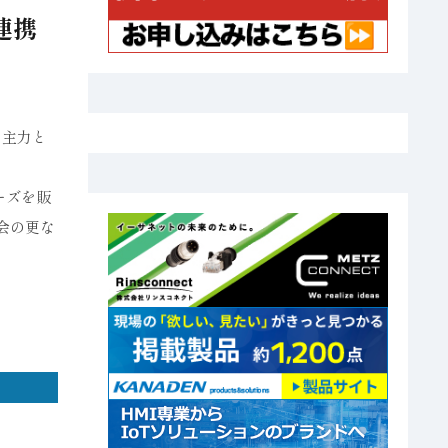
連携
を主力と
リーズを販
機会の更な