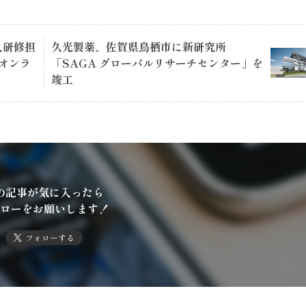
人研修担
久光製薬、佐賀県鳥栖市に新研究所
オンラ
「SAGA グローバルリサーチセンター」を
竣工
の記事が気に入ったら
ローをお願いします！
フォローする