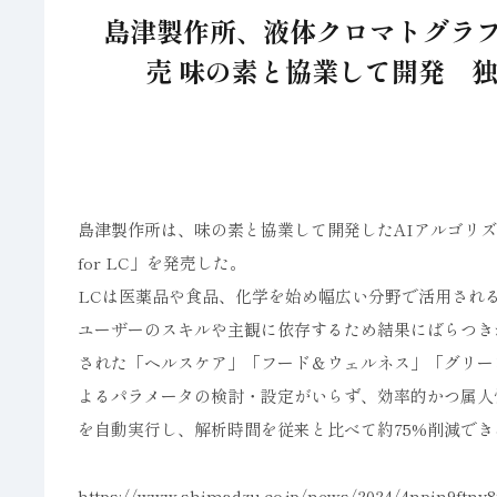
島津製作所、液体クロマトグラフ向けソフ
売 味の素と協業して開発 独
島津製作所は、味の素と協業して開発したAIアルゴリズム搭載
for LC」を発売した。
LCは医薬品や食品、化学を始め幅広い分野で活用され
ユーザーのスキルや主観に依存するため結果にばらつき
された「ヘルスケア」「フード＆ウェルネス」「グリー
よるパラメータの検討・設定がいらず、効率的かつ属人
を自動実行し、解析時間を従来と比べて約75%削減でき
https://www.shimadzu.co.jp/news/2024/4npin9ftnv8