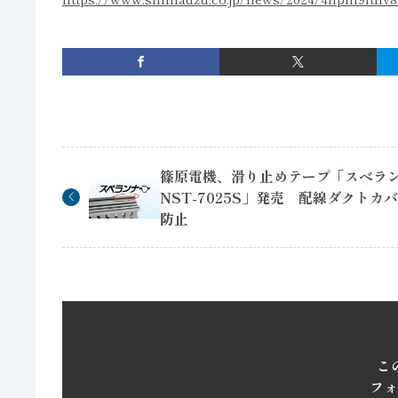
篠原電機、滑り止めテープ「スベラ
NST-7025S」発売 配線ダクトカ
防止
こ
フォ