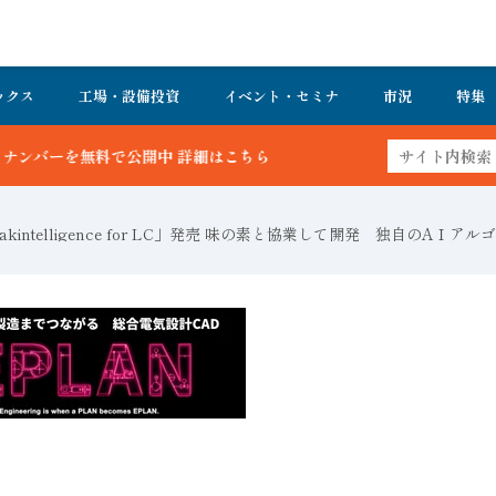
ックス
工場・設備投資
イベント・セミナ
市況
特集
 詳細はこちら
telligence for LC」発売 味の素と協業して開発 独自のAＩアル