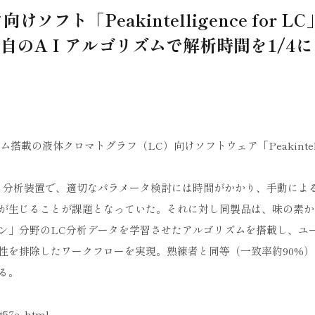
ト「Peakintelligence for LC
自のAＩアルゴリズムで解析時間を1/4に
の液体クロマトグラフ（LC）向けソフトウェア「Peakintelli
る分析装置で、適切なパラメータ検討には時間がかかり、手動によ
が生じることが課題となっていた。それに対し同製品は、味の素か
ン」分野のLC分析データを学習させたアルゴリズムを搭載し、ユ
性を排除したワークフローを実現。熟練者と同等（一致率約90%）
る。
t57e-.html