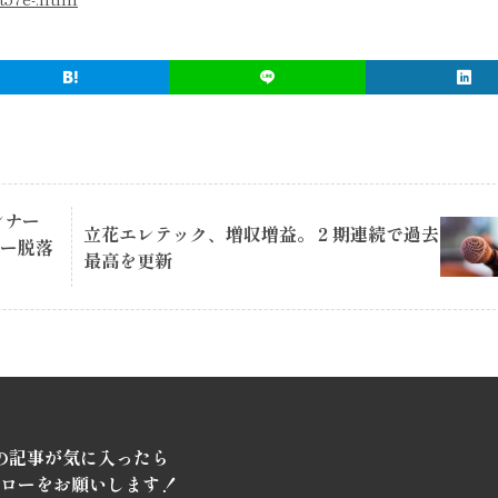
ンナー
立花エレテック、増収増益。２期連続で過去
バー脱落
最高を更新
の記事が気に入ったら
ローをお願いします！