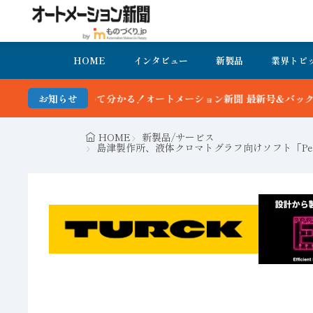
HOME
インタビュー
新製品
業界トピ
分かる！オートメーション新聞 最新号＆バックナンバーを無料で公開中
お知らせ
HOME
新製品/サービス
島津製作所、液体クロマトグラフ向けソフト「Peakin