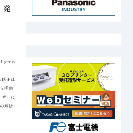
」発
gence
る修正は
ら提供
ーザーに
の解析