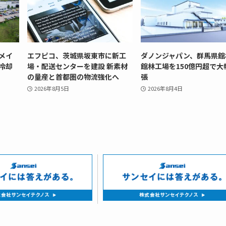
メイ
エフピコ、茨城県坂東市に新工
ダノンジャパン、群馬県館
冷却
場・配送センターを建設 新素材
館林工場を150億円超で大
の量産と首都圏の物流強化へ
張
2026年8月5日
2026年8月4日