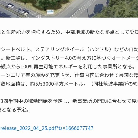
化と生産能力を増強するため、中部地域の新たな拠点として愛
、シートベルト、ステアリングホイール（ハンドル）などの自
。新工場は、インダストリー4.0の考え方に基づくオートメー
観点から100%再生可能エネルギーを利用した事業所となる。
リーンエリア等の施設を充実させ、仕事内容に合わせて最適な
を導入する。敷地面積は、約5万3000平方メートル。（同社筑波事業所の約1
23年第3四半期中の稼働開始を予定し、新事業所の開設に合わせて厚
閉鎖となる予定。
ess_release_2022_04_25.pdf?ts=1666077747