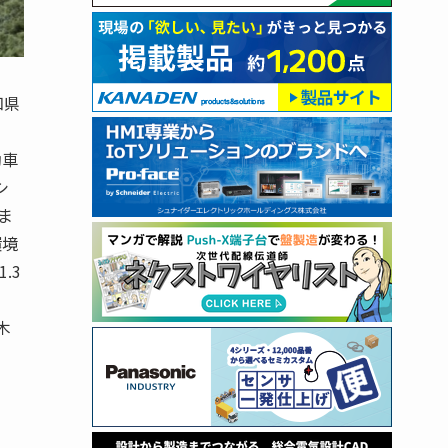
知県
動車
シ
ま
環境
.3
木