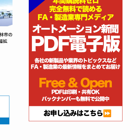
林市の
幅拡