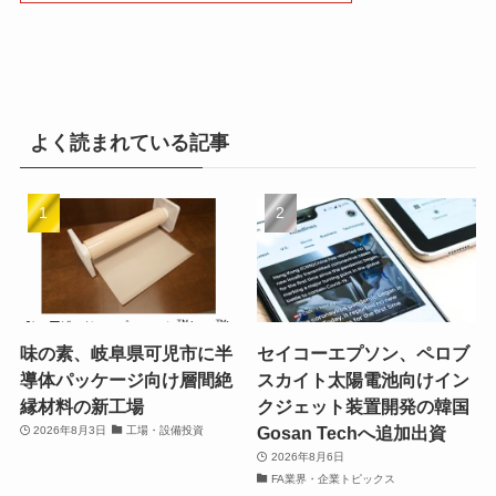
よく読まれている記事
味の素、岐阜県可児市に半
セイコーエプソン、ペロブ
導体パッケージ向け層間絶
スカイト太陽電池向けイン
縁材料の新工場
クジェット装置開発の韓国
Gosan Techへ追加出資
2026年8月3日
工場・設備投資
2026年8月6日
FA業界・企業トピックス