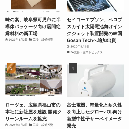
味の素、岐阜県可児市に半
セイコーエプソン、ペロブ
導体パッケージ向け層間絶
スカイト太陽電池向けイン
縁材料の新工場
クジェット装置開発の韓国
Gosan Techへ追加出資
2026年8月3日
工場・設備投資
2026年8月6日
FA業界・企業トピックス
ローツェ、広島県福山市の
富士電機、軽量化と耐久性
本社に新社屋を建設 開発ク
を向上したグローバル向け
リーンルームを拡充
新型中性子サーベイメータ
発売
2026年8月3日
工場・設備投資