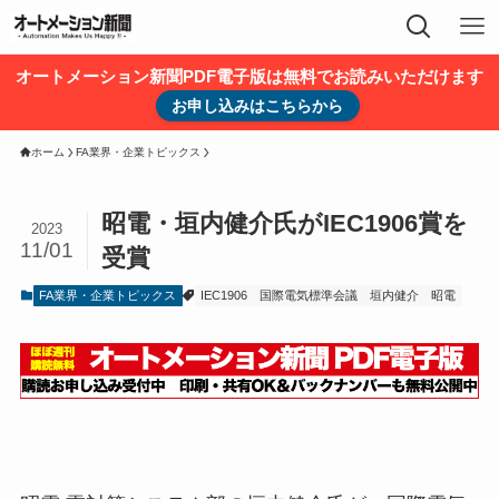
オートメーション新聞PDF電子版は無料でお読みいただけます
お申し込みはこちらから
ホーム
FA業界・企業トピックス
昭電・垣内健介氏がIEC1906賞を
2023
11/01
受賞
FA業界・企業トピックス
IEC1906
国際電気標準会議
垣内健介
昭電