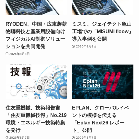
RYODEN、中国・広東蘑菇
ミスミ、ジェイテクト亀山
物聯科技と産業用設備向け
工場での「MISUMI floow」
フィジカルAI制御ソリュー
導入事例を公開
ションを共同開発
2026年8月8日
2026年8月8日
住友重機械、技術報告書
EPLAN、グローバルイベ
「住友重機械技報」No.219
ントの模様を伝える
環境・エネルギー技術特集
「Eplan Next26 レポー
を発行
ト」公開
2026年8月7日
2026年8月7日