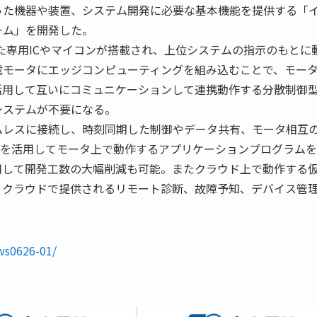
った機器や装置、システム開発に必要な基本機能を提供する「
ーム」を開発した。
た専用ICやマイコンが搭載され、上位システムの指示のもとに
載モータにエッジコンピューティングを組み込むことで、モー
活用して互いにコミュニケーションして連携動作する分散制御
システムが不要になる。
ムレスに接続し、時刻同期した制御やデータ共有、モータ相互
Iを活用してモータ上で動作するアプリケーションプログラム
用して開発工数の大幅削減も可能。またクラウド上で動作する
、クラウドで提供されるリモート診断、故障予知、デバイス管
ws0626-01/