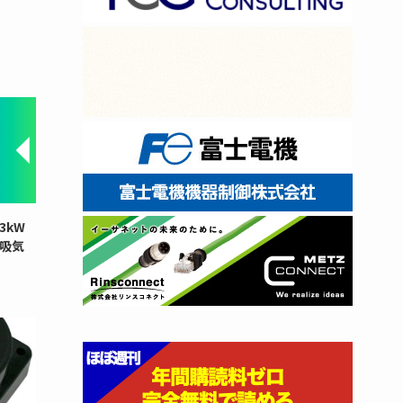
3kW
と吸気