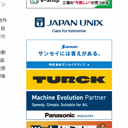
イン
動作
タ自
型の
の動
を直
仮想
理等