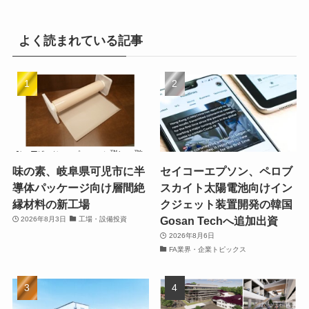
よく読まれている記事
味の素、岐阜県可児市に半
セイコーエプソン、ペロブ
導体パッケージ向け層間絶
スカイト太陽電池向けイン
縁材料の新工場
クジェット装置開発の韓国
Gosan Techへ追加出資
2026年8月3日
工場・設備投資
2026年8月6日
FA業界・企業トピックス