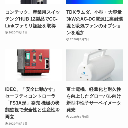
コンテック、産業用スイッ
TDKラムダ、小型・大容量
チングHUB 12製品でCC-
3kWのAC-DC電源に高耐環
Linkファミリ認証を取得
境と吸気ファンのオプショ
ンを追加
2026年8月7日
2026年8月7日
IDEC、「安全に動かす」
富士電機、軽量化と耐久性
セーフティコントローラ
を向上したグローバル向け
「FS3A形」発売 機械の状
新型中性子サーベイメータ
態監視で安全性と生産性を
発売
両立
2026年8月6日
2026年8月6日