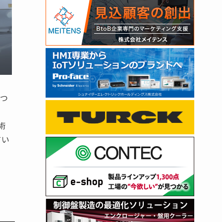
5つ
術
てい