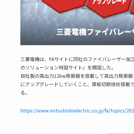
三菱電機は、FAサイトに同社のファイバレーザー加工機
のソリューション特設サイト」を開設した。
自社製の高出力12kw発振器を搭載して高出力発振
にアップグレードしていくこと、厚板切断技術搭載
る。
https://www.mitsubishielectric.co.jp/fa/topics/20