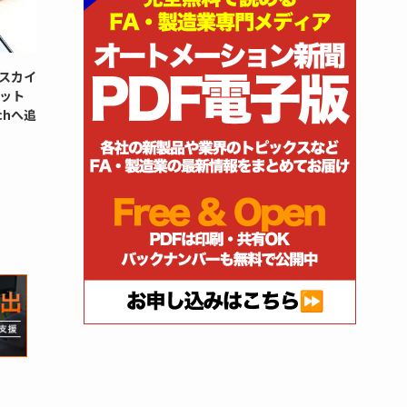
スカイ
ット
chへ追