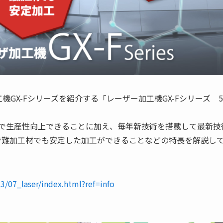
GX-Fシリーズを紹介する「レーザー加工機GX-Fシリーズ 
器で生産性向上できることに加え、毎年新技術を搭載して最新技
で難加工材でも安定した加工ができることなどの特長を解説し
23/07_laser/index.html?ref=info