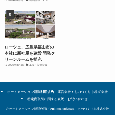
2026年8月6日
新製品/サービス
ローツェ、広島県福山市の
本社に新社屋を建設 開発ク
リーンルームを拡充
2026年8月3日
工場・設備投資
オートメーション新聞利用規約
運営会社：ものづくり.jp株式会社
特定商取引に関する表記
お問い合わせ
©
オートメーション新聞WEB／AutomationNews. ものづくり.jp株式会社