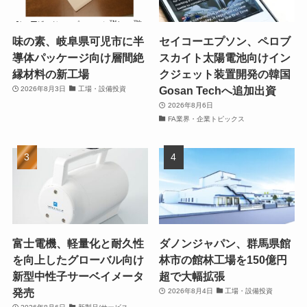
味の素、岐阜県可児市に半
セイコーエプソン、ペロブ
導体パッケージ向け層間絶
スカイト太陽電池向けイン
縁材料の新工場
クジェット装置開発の韓国
Gosan Techへ追加出資
2026年8月3日
工場・設備投資
2026年8月6日
FA業界・企業トピックス
富士電機、軽量化と耐久性
ダノンジャパン、群馬県館
を向上したグローバル向け
林市の館林工場を150億円
新型中性子サーベイメータ
超で大幅拡張
発売
2026年8月4日
工場・設備投資