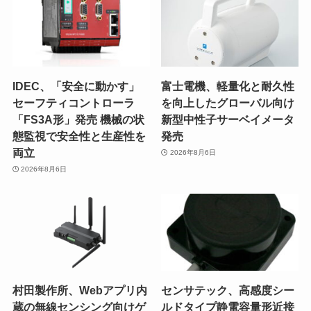
IDEC、「安全に動かす」
富士電機、軽量化と耐久性
セーフティコントローラ
を向上したグローバル向け
「FS3A形」発売 機械の状
新型中性子サーベイメータ
態監視で安全性と生産性を
発売
両立
2026年8月6日
2026年8月6日
村田製作所、Webアプリ内
センサテック、高感度シー
蔵の無線センシング向けゲ
ルドタイプ静電容量形近接