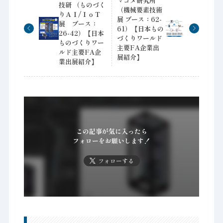
マコメ研究所
技研 （ものづく
（機械要素技術
りＡＩ/ＩｏＴ
展 ブース：62-
展 ブース：
61）【日本もの
26-42）【日本
づくりワールド
ものづくりワー
主要FA企業出
ルド主要FA企
展紹介】
業出展紹介】
この記事が気に入ったら
フォローをお願いします！
フォローする