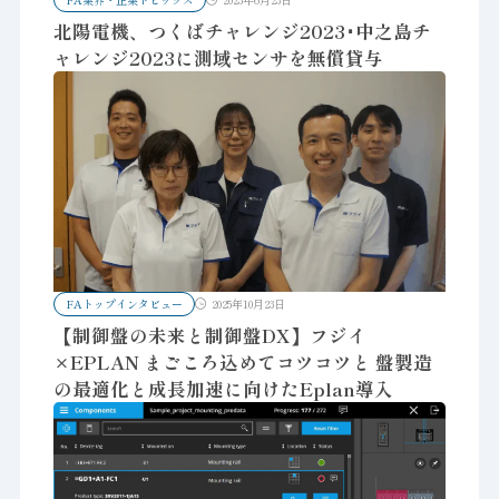
北陽電機、つくばチャレンジ2023･中之島チ
ャレンジ2023に測域センサを無償貸与
FAトップインタビュー
2025年10月23日
【制御盤の未来と制御盤DX】フジイ
×EPLAN まごころ込めてコツコツと 盤製造
の最適化と成長加速に向けたEplan導入