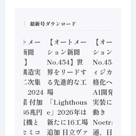
最新号ダウンロード
【オートメー
【オートメー
【オートメー
ション新聞
ション新聞
ション新聞
No.455】
No.454】世
No.453】フ
「経済構造実
界をリードす
ィジカルAI本
態調査二次集
る先進的な工
格化へ 国産
計結果」2024
場
AI開発や社会
年製造業 付加
「Lighthous
実装に活発な
価値額86兆円
e」2026年は
動き
/ 三菱電機と
新たに16工場
Noetra、富士
ソニーセミコ
追加 日立ヴァ
通、日立 / 兵