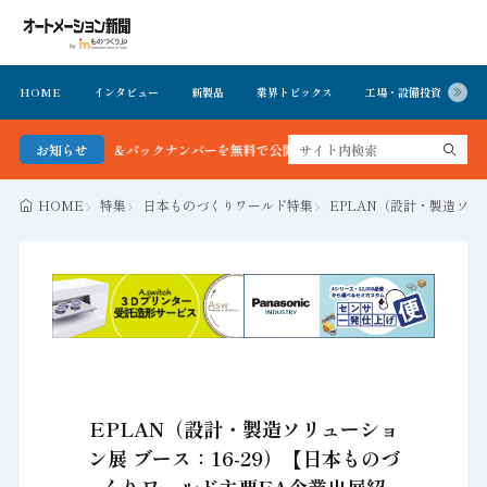
HOME
インタビュー
新製品
業界トピックス
工場・設備投資
イ
聞 最新号＆バックナンバーを無料で公開中 詳細はこちら
お知らせ
HOME
特集
日本ものづくりワールド特集
EPLAN（設計・製造ソリ
EPLAN（設計・製造ソリューショ
ン展 ブース：16-29）【日本ものづ