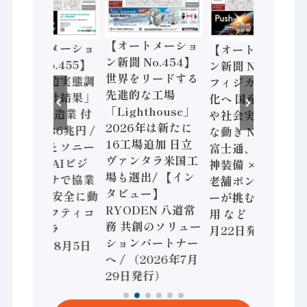
【オートメーショ
【オートメーショ
【オートメーショ
ン新聞 No.454】
ン新聞 No.455】
ン新聞 No.453】
世界をリードする
「経済構造実態調
フィジカルAI本格
先進的な工場
査二次集計結果」
化へ 国産AI開発
「Lighthouse」
2024年製造業 付
や社会実装に活発
2026年は新たに
加価値額86兆円 /
な動き Noetra、
16工場追加 日立
三菱電機とソニー
富士通、日立 / 兵
ヴァンタラ米国工
セミコン AIビジ
神装備 × HMS、
場も選出/ 【イン
ョンセンサで協業
老舗ポンプメーカ
タビュー】
/ IDEC、安全に動
ーが挑むデータ活
RYODEN 八道常
かすセーフティコ
用 など（2026年7
務 共創のソリュー
ントローラ
月22日発行）
ションパートナー
（2026年8月5日
へ / （2026年7月
発行）
29日発行）