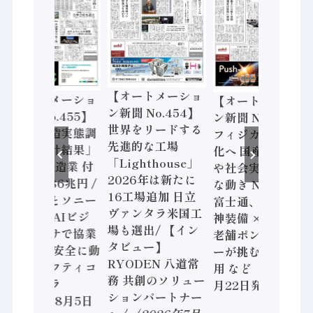
【オートメーショ
【オートメーショ
【オートメーショ
ン新聞 No.454】
ン新聞 No.455】
ン新聞 No.453】
世界をリードする
「経済構造実態調
フィジカルAI本格
先進的な工場
査二次集計結果」
化へ 国産AI開発
「Lighthouse」
2024年製造業 付
や社会実装に活発
2026年は新たに
加価値額86兆円 /
な動き Noetra、
16工場追加 日立
三菱電機とソニー
富士通、日立 / 兵
ヴァンタラ米国工
セミコン AIビジ
神装備 × HMS、
場も選出/ 【イン
ョンセンサで協業
老舗ポンプメーカ
タビュー】
/ IDEC、安全に動
ーが挑むデータ活
RYODEN 八道常
かすセーフティコ
用 など（2026年7
務 共創のソリュー
ントローラ
月22日発行）
ションパートナー
（2026年8月5日