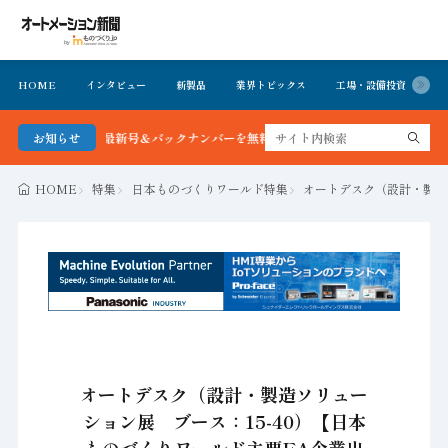
HOME
インタビュー
新製品
業界トピックス
工場・設備投資
イ
ョン新聞 最新号＆バックナンバーを無料で公開中 詳細はこちら
お知らせ
HOME
特集
日本ものづくりワールド特集
オートデスク（設計・製造
オートデスク（設計・製造ソリュー
ション展 ブース：15-40）【日本