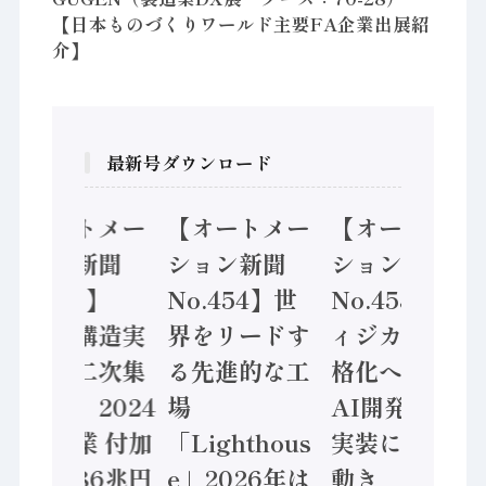
【日本ものづくりワールド主要FA企業出展紹
介】
最新号ダウンロード
【オートメー
【オートメー
【オートメー
ション新聞
ション新聞
ション新聞
No.455】
No.454】世
No.453】フ
「経済構造実
界をリードす
ィジカルAI本
態調査二次集
る先進的な工
格化へ 国産
計結果」2024
場
AI開発や社会
年製造業 付加
「Lighthous
実装に活発な
価値額86兆円
e」2026年は
動き