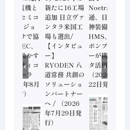
/ 三菱電機と
新たに16工場
Noetra、富士
ソニーセミコ
追加 日立ヴァ
通、日立 / 兵
ン AIビジョ
ンタラ米国工
神装備 ×
ンセンサで協
場も選出/
HMS、老舗
業 / IDEC、
【インタビュ
ポンプメーカ
安全に動かす
ー】
ーが挑むデー
セーフティコ
RYODEN 八
タ活用 など
ントローラ
道常務 共創の
（2026年7月
（2026年8月
ソリューショ
22日発行）
5日発行）
ンパートナー
へ / （2026
年7月29日発
行）