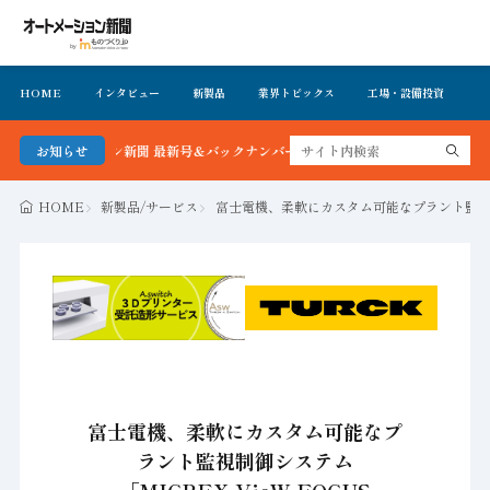
HOME
インタビュー
新製品
業界トピックス
工場・設備投資
イ
トメーション新聞 最新号＆バックナンバーを無料で公開中 詳細はこちら
お知らせ
HOME
新製品/サービス
富士電機、柔軟にカスタム可能なプラント監視制御シス
富士電機、柔軟にカスタム可能なプ
ラント監視制御システム