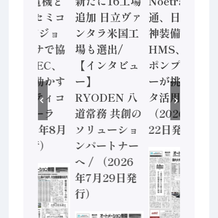
/ 三菱電機と
新たに16工場
Noetra、富士
ソニーセミコ
追加 日立ヴァ
通、日立 / 兵
ン AIビジョ
ンタラ米国工
神装備 ×
ンセンサで協
場も選出/
HMS、老舗
業 / IDEC、
【インタビュ
ポンプメーカ
安全に動かす
ー】
ーが挑むデー
セーフティコ
RYODEN 八
タ活用 など
ントローラ
道常務 共創の
（2026年7月
（2026年8月
ソリューショ
22日発行）
5日発行）
ンパートナー
へ / （2026
年7月29日発
行）