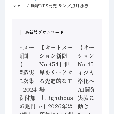
シャープ 無線DPS発売 ランプ点灯誘導
最新号ダウンロード
【オートメー
【オートメー
【オートメー
ション新聞
ション新聞
ション新聞
No.455】
No.454】世
No.453】フ
「経済構造実
界をリードす
ィジカルAI本
態調査二次集
る先進的な工
格化へ 国産
計結果」2024
場
AI開発や社会
年製造業 付加
「Lighthous
実装に活発な
価値額86兆円
e」2026年は
動き