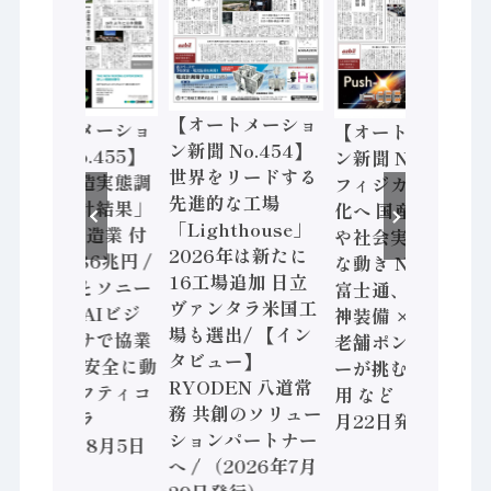
【オートメーショ
【オートメーショ
【オートメーショ
ン新聞 No.454】
ン新聞 No.455】
ン新聞 No.453】
世界をリードする
「経済構造実態調
フィジカルAI本格
先進的な工場
査二次集計結果」
化へ 国産AI開発
「Lighthouse」
2024年製造業 付
や社会実装に活発
2026年は新たに
加価値額86兆円 /
な動き Noetra、
16工場追加 日立
三菱電機とソニー
富士通、日立 / 兵
ヴァンタラ米国工
セミコン AIビジ
神装備 × HMS、
場も選出/ 【イン
ョンセンサで協業
老舗ポンプメーカ
タビュー】
/ IDEC、安全に動
ーが挑むデータ活
RYODEN 八道常
かすセーフティコ
用 など（2026年7
務 共創のソリュー
ントローラ
月22日発行）
ションパートナー
（2026年8月5日
へ / （2026年7月
発行）