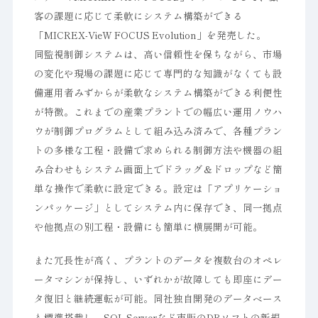
客の課題に応じて柔軟にシステム構築ができる
「MICREX-VieW FOCUS Evolution」を発売した。
同監視制御システムは、高い信頼性を保ちながら、市場
の変化や現場の課題に応じて専門的な知識がなくても設
備運用者みずからが柔軟なシステム構築ができる利便性
が特徴。これまでの産業プラントでの幅広い運用ノウハ
ウが制御プログラムとして組み込み済みで、各種プラン
トの多様な工程・設備で求められる制御方法や機器の組
み合わせもシステム画面上でドラッグ＆ドロップなど簡
単な操作で柔軟に設定できる。設定は「アプリケーショ
ンパッケージ」としてシステム内に保存でき、同一拠点
や他拠点の別工程・設備にも簡単に横展開が可能。
また冗長性が高く、プラントのデータを複数台のオペレ
ータマシンが保持し、いずれかが故障しても即座にデー
タ復旧と継続運転が可能。同社独自開発のデータベース
も標準搭載し、SQL Serverなど市販のDBソフトの新規