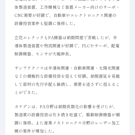
体製造装置、工作機械など装置メーカー向けのサーボ・
CNC需要が好調で、自動車やエレクトロニクス関連の
設備投資案件も堅調に推移した。
立花エレテックもFA機器は納期問題で苦戦したが、半
導体製造装置や物流関連が好調で、PLCやサーボ、配電
制御機器、センサが大幅伸長。
サンワテクノスは半導体関連・自動車関連・太陽光関連
などの積極的な設備投資を捉えて好調。納期遅延を見越
して部材の先行手配も継続し、需要を逃さずに捉えるこ
とができた。
カナデンは、FA分野は納期長期化の影響を受けたが、
製造業の設備投資は引き続き旺盛で、駆動制御機器が順
調に推移。また産業メカトロニクス分野のレーザー加工
機の案件が増加した。