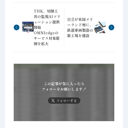
THK、切削工
具の監視AIソリ
日立が米国メリ
ューション提供
ーランド州に、
開始
鉄道車両製造の
OMNIedgeの
新工場を建設
サービス対象範
囲を拡大
この記事が気に入ったら
フォローをお願いします！
フォローする