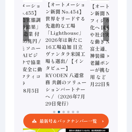
【オートメーショ
【オートメーショ
【オートメーショ
ン新聞 No.454】
ン新聞 No.455】
ン新聞 No.453】
世界をリードする
「経済構造実態調
フィジカルAI本格
先進的な工場
査二次集計結果」
化へ 国産AI開発
「Lighthouse」
2024年製造業 付
や社会実装に活発
2026年は新たに
加価値額86兆円 /
な動き Noetra、
16工場追加 日立
三菱電機とソニー
富士通、日立 / 兵
ヴァンタラ米国工
セミコン AIビジ
神装備 × HMS、
場も選出/ 【イン
ョンセンサで協業
老舗ポンプメーカ
タビュー】
/ IDEC、安全に動
ーが挑むデータ活
RYODEN 八道常
かすセーフティコ
用 など（2026年7
務 共創のソリュー
ントローラ
月22日発行）
ションパートナー
（2026年8月5日
へ / （2026年7月
発行）
29日発行）
最新号＆バックナンバー一覧