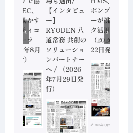
ンセンサで協
場も選出/
HMS、老舗
業 / IDEC、
【インタビュ
ポンプメーカ
安全に動かす
ー】
ーが挑むデー
セーフティコ
RYODEN 八
タ活用 など
ントローラ
道常務 共創の
（2026年7月
（2026年8月
ソリューショ
22日発行）
5日発行）
ンパートナー
へ / （2026
年7月29日発
行）
2026年7月21日