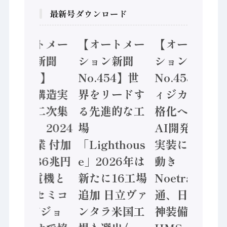
最新号ダウンロード
【オートメー
【オートメー
【オートメー
ション新聞
ション新聞
ション新聞
No.455】
No.454】世
No.453】フ
「経済構造実
界をリードす
ィジカルAI本
態調査二次集
る先進的な工
格化へ 国産
計結果」2024
場
AI開発や社会
年製造業 付加
「Lighthous
実装に活発な
価値額86兆円
e」2026年は
動き
/ 三菱電機と
新たに16工場
Noetra、富士
ソニーセミコ
追加 日立ヴァ
通、日立 / 兵
ン AIビジョ
ンタラ米国工
神装備 ×