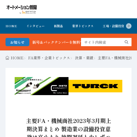
HOME
インタビュー
新製品
業界トピックス
工場・設備投資
イ
聞 最新号＆バックナンバーを無料で公開中 詳細はこちら
お知らせ
HOME
FA業界・企業トピックス
決算・業績
主要FA・機械商社20
主要FA・機械商社2023年3月期上
期決算まとめ 製造業の設備投資意