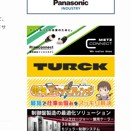
て、
ドサ