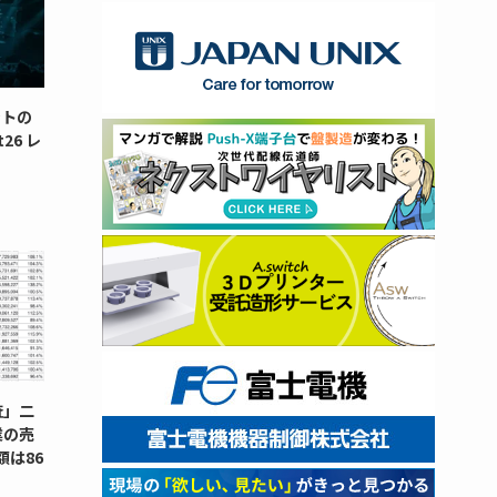
ントの
26 レ
査」二
業の売
額は86