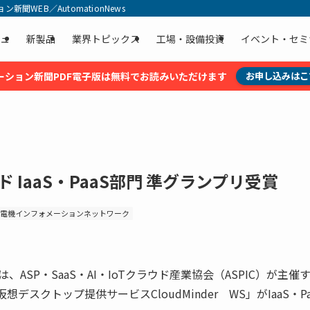
聞WEB／AutomationNews
ュ
新製品
業界トピックス
工場・設備投資
イベント・セミ
ーション新聞PDF電子版は無料でお読みいただけます
お申し込みはこ
ード IaaS・PaaS部門 準グランプリ受賞
電機インフォメーションネットワーク
ASP・SaaS・AI・IoTクラウド産業協会（ASPIC）が主催
仮想デスクトップ提供サービスCloudMinder WS」がIaaS・Pa