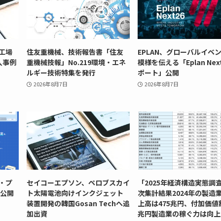
工場
住友重機械、技術報告書「住友
EPLAN、グローバルイベ
導入事例
重機械技報」No.219環境・エネ
模様を伝える「Eplan Next
ルギー技術特集を発行
ポート」公開
2026年8月7日
2026年8月7日
・プ
セイコーエプソン、ペロブスカイ
「2025年経済構造実態調
を公開
ト太陽電池向けインクジェット
次集計結果2024年の製造
装置開発の韓国Gosan Techへ追
上高は475兆円、付加価値
加出資
兆円製造業の稼ぐ力は向上