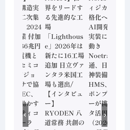
「経済構造実
界をリードす
ィジカルAI本
態調査二次集
る先進的な工
格化へ 国産
計結果」2024
場
AI開発や社会
年製造業 付加
「Lighthous
実装に活発な
価値額86兆円
e」2026年は
動き
/ 三菱電機と
新たに16工場
Noetra、富士
ソニーセミコ
追加 日立ヴァ
通、日立 / 兵
ン AIビジョ
ンタラ米国工
神装備 ×
ンセンサで協
場も選出/
HMS、老舗
業 / IDEC、
【インタビュ
ポンプメーカ
安全に動かす
ー】
ーが挑むデー
セーフティコ
RYODEN 八
タ活用 など
ントローラ
道常務 共創の
（2026年7月