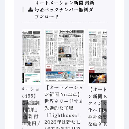
オートメーション新聞 最新
号＆バックナンバー無料ダ
ウンロード
【オートメーショ
【オートメーショ
【オートメーショ
ン新聞 No.454】
ン新聞 No.455】
ン新聞 No.453】
世界をリードする
「経済構造実態調
フィジカルAI本格
先進的な工場
査二次集計結果」
化へ 国産AI開発
「Lighthouse」
2024年製造業 付
や社会実装に活発
2026年は新たに
加価値額86兆円 /
な動き Noetra、
16工場追加 日立