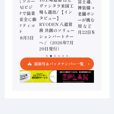
三菱電機とソニー
富士通、日立 / 兵
ヴァンタラ米国工
セミコン AIビジ
神装備 × HMS、
場も選出/ 【イン
ョンセンサで協業
老舗ポンプメーカ
タビュー】
/ IDEC、安全に動
ーが挑むデータ活
RYODEN 八道常
かすセーフティコ
用 など（2026年7
務 共創のソリュー
ントローラ
月22日発行）
ションパートナー
（2026年8月5日
へ / （2026年7月
発行）
29日発行）
最新号＆バックナンバー一覧