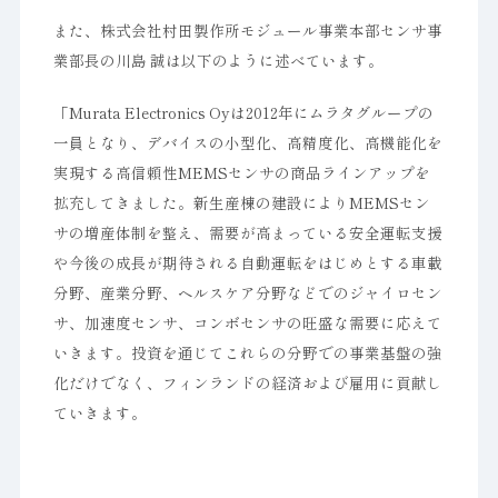
また、株式会社村田製作所モジュール事業本部センサ事
業部長の川島 誠は以下のように述べています。
「Murata Electronics Oyは2012年にムラタグループの
一員となり、デバイスの小型化、高精度化、高機能化を
実現する高信頼性MEMSセンサの商品ラインアップを
拡充してきました。新生産棟の建設によりMEMSセン
サの増産体制を整え、需要が高まっている安全運転支援
や今後の成長が期待される自動運転をはじめとする車載
分野、産業分野、ヘルスケア分野などでのジャイロセン
サ、加速度センサ、コンボセンサの旺盛な需要に応えて
いきます。投資を通じてこれらの分野での事業基盤の強
化だけでなく、フィンランドの経済および雇用に貢献し
ていきます。