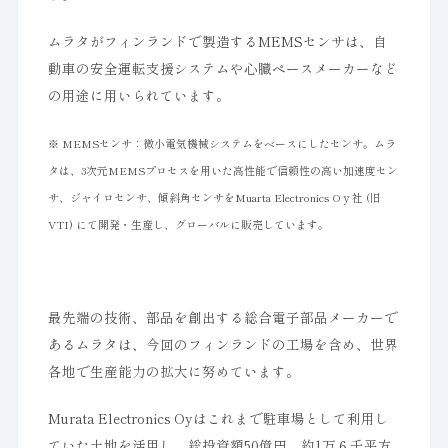
ムラタがフィンランドで製造するMEMSセンサは、自
動車の安全運転支援システムや心臓ペースメーカーなど
の用途に用いられています。
※ MEMSセンサ：微小電気機械システムをベースにしたセンサ。ムラ
タは、3次元MEMSプロセスを用いた高性能で信頼性の高い加速度セン
サ、ジャイロセンサ、傾斜角センサをMuarta Electronics Oｙ社 (旧
VTI) にて開発・生産し、グローバルに販売しています。
最先端の技術、部品を創出する総合電子部品メーカーで
あるムラタは、今回のフィンランドの工場を含め、世界
各地で生産能力の拡大に努めています。
Murata Electronics Oyはこれまで駐車場として利用し
ていた土地を活用し、総投資額50億円、約1万６千平方