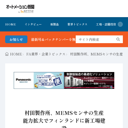
HOME
インタビュー
新製品
業界トピックス
工場・設備投資
イ
ン新聞 最新号＆バックナンバーを無料で公開中 詳細はこちら
お知らせ
HOME
FA業界・企業トピックス
村田製作所、MEMSセンサの生産能
村田製作所、MEMSセンサの生産
能力拡大でフィンランドに新工場建