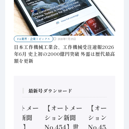
FA業界・企業トピックス
2026年7月15日
日本工作機械工業会、工作機械受注速報2026
年6月 史上初の2000億円突破 外需は歴代最高
額を更新
最新号ダウンロード
【オートメー
【オートメー
【オートメー
ション新聞
ション新聞
ション新聞
No.455】
No.454】世
No.453】フ