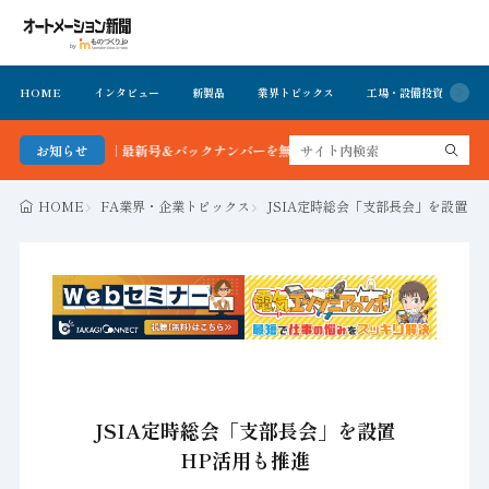
HOME
インタビュー
新製品
業界トピックス
工場・設備投資
イ
ション新聞 最新号＆バックナンバーを無料で公開中 詳細はこちら
お知らせ
HOME
FA業界・企業トピックス
JSIA定時総会「支部長会」を設置 H
JSIA定時総会「支部長会」を設置
HP活用も推進