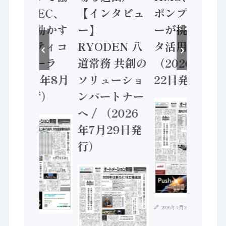
業 / IDEC、
【インタビュ
ポンプメーカ
安全に動かす
ー】
ーが挑むデー
セーフティコ
RYODEN 八
タ活用 など
ントローラ
道常務 共創の
（2026年7月
（2026年8月
ソリューショ
22日発行）
5日発行）
ンパートナー
へ / （2026
年7月29日発
行）
2026年7月21日
2026年8月4日