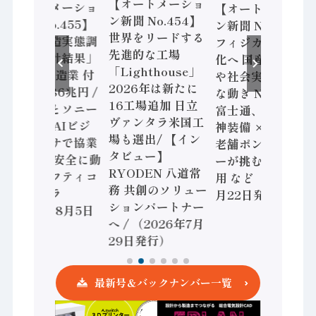
【オートメーショ
【オートメーショ
【オートメーショ
ン新聞 No.454】
ン新聞 No.455】
ン新聞 No.453】
世界をリードする
「経済構造実態調
フィジカルAI本格
先進的な工場
査二次集計結果」
化へ 国産AI開発
「Lighthouse」
2024年製造業 付
や社会実装に活発
2026年は新たに
加価値額86兆円 /
な動き Noetra、
16工場追加 日立
三菱電機とソニー
富士通、日立 / 兵
ヴァンタラ米国工
セミコン AIビジ
神装備 × HMS、
場も選出/ 【イン
ョンセンサで協業
老舗ポンプメーカ
タビュー】
/ IDEC、安全に動
ーが挑むデータ活
RYODEN 八道常
かすセーフティコ
用 など（2026年7
務 共創のソリュー
ントローラ
月22日発行）
ションパートナー
（2026年8月5日
へ / （2026年7月
発行）
29日発行）
最新号＆バックナンバー一覧