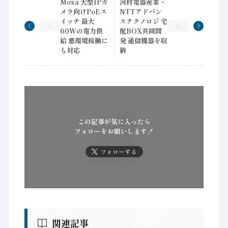
Moxa 大型IPカ
河村電器産業・
メラ向けPoEス
NTTアドバン
イッチ 最大
ステクノロジ 宅
60Wの電力供
配BOX共同開
給 悪環境稼働に
発 通信機器を収
も対応
納
この記事が気に入ったら
フォローをお願いします！
フォローする
関連記事