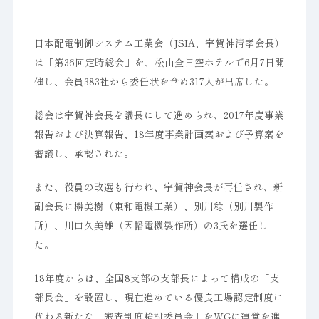
日本配電制御システム工業会（JSIA、宇賀神清孝会長）
は「第36回定時総会」を、松山全日空ホテルで6月7日開
催し、会員383社から委任状を含め317人が出席した。
総会は宇賀神会長を議長にして進められ、2017年度事業
報告および決算報告、18年度事業計画案および予算案を
審議し、承認された。
また、役員の改選も行われ、宇賀神会長が再任され、新
副会長に榊美樹（東和電機工業）、別川稔（別川製作
所）、川口久美雄（因幡電機製作所）の3氏を選任し
た。
18年度からは、全国8支部の支部長によって構成の「支
部長会」を設置し、現在進めている優良工場認定制度に
代わる新たな「審査制度検討委員会」をWGに運営を進