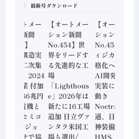
最新号ダウンロード
【オートメー
【オートメー
【オートメー
ション新聞
ション新聞
ション新聞
No.455】
No.454】世
No.453】フ
「経済構造実
界をリードす
ィジカルAI本
態調査二次集
る先進的な工
格化へ 国産
計結果」2024
場
AI開発や社会
年製造業 付加
「Lighthous
実装に活発な
価値額86兆円
e」2026年は
動き
/ 三菱電機と
新たに16工場
Noetra、富士
ソニーセミコ
追加 日立ヴァ
通、日立 / 兵
ン AIビジョ
ンタラ米国工
神装備 ×
ンセンサで協
場も選出/
HMS、老舗