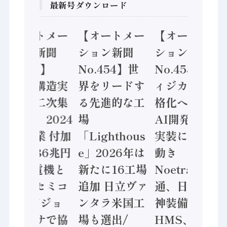
最新号ダウンロード
【オートメー
【オートメー
【オートメー
ション新聞
ション新聞
ション新聞
No.455】
No.454】世
No.453】フ
「経済構造実
界をリードす
ィジカルAI本
態調査二次集
る先進的な工
格化へ 国産
計結果」2024
場
AI開発や社会
年製造業 付加
「Lighthous
実装に活発な
価値額86兆円
e」2026年は
動き
/ 三菱電機と
新たに16工場
Noetra、富士
ソニーセミコ
追加 日立ヴァ
通、日立 / 兵
ン AIビジョ
ンタラ米国工
神装備 ×
ンセンサで協
場も選出/
HMS、老舗