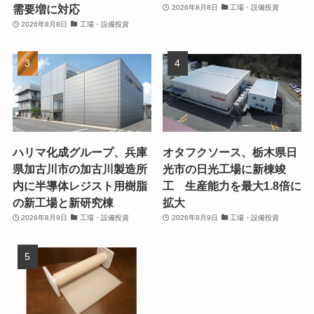
需要増に対応
2026年8月8日
工場・設備投資
2026年8月8日
工場・設備投資
ハリマ化成グループ、兵庫
オタフクソース、栃木県日
県加古川市の加古川製造所
光市の日光工場に新棟竣
内に半導体レジスト用樹脂
工 生産能力を最大1.8倍に
の新工場と新研究棟
拡大
2026年8月9日
工場・設備投資
2026年8月9日
工場・設備投資