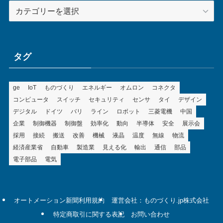
カ
テ
ゴ
リ
ー
タグ
ge
IoT
ものづくり
エネルギー
オムロン
コネクタ
コンピュータ
スイッチ
セキュリティ
センサ
タイ
デザイン
デジタル
ドイツ
バリ
ライン
ロボット
三菱電機
中国
企業
制御機器
制御盤
効率化
動向
半導体
安全
展示会
採用
接続
搬送
改善
機械
液晶
温度
無線
物流
経済産業省
自動車
製造業
見える化
輸出
通信
部品
電子部品
電気
オートメーション新聞利用規約
運営会社：ものづくり.jp株式会社
特定商取引に関する表記
お問い合わせ