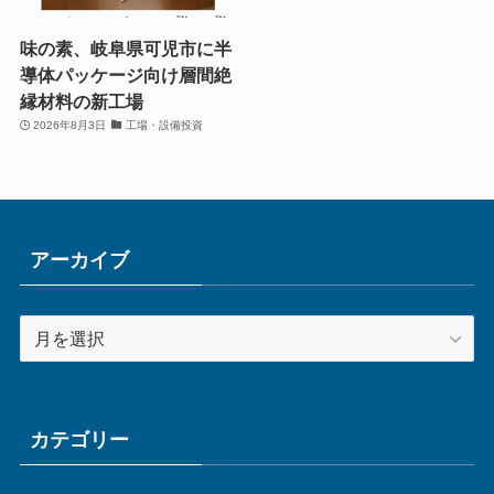
味の素、岐阜県可児市に半
導体パッケージ向け層間絶
縁材料の新工場
2026年8月3日
工場・設備投資
アーカイブ
ア
ー
カ
イ
ブ
カテゴリー