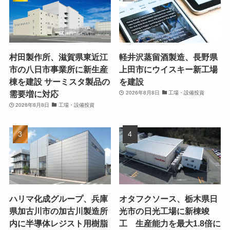
村田製作所、滋賀県東近江
軽井沢蒸留酒製造、長野県
市の八日市事業所に新生産
上田市にウイスキー新工場
棟を建設 サーミスタ製品の
を建設
需要増に対応
2026年8月8日
工場・設備投資
2026年8月8日
工場・設備投資
ハリマ化成グループ、兵庫
オタフクソース、栃木県日
県加古川市の加古川製造所
光市の日光工場に新棟竣
内に半導体レジスト用樹脂
工 生産能力を最大1.8倍に