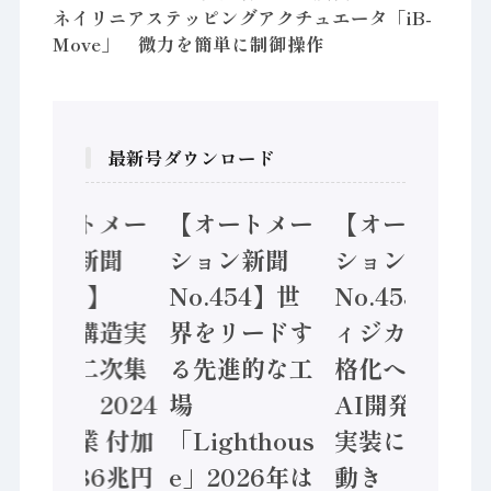
ネイリニアステッピングアクチュエータ「iB-
Move」 微力を簡単に制御操作
最新号ダウンロード
【オートメー
【オートメー
【オートメー
ション新聞
ション新聞
ション新聞
No.455】
No.454】世
No.453】フ
「経済構造実
界をリードす
ィジカルAI本
態調査二次集
る先進的な工
格化へ 国産
計結果」2024
場
AI開発や社会
年製造業 付加
「Lighthous
実装に活発な
価値額86兆円
e」2026年は
動き