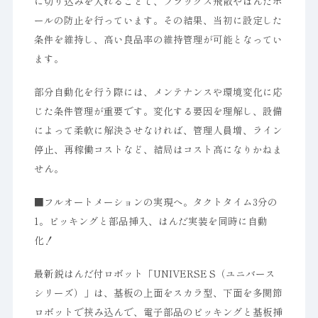
に切り込みを入れることで、フラックス飛散やはんだボ
ールの防止を行っています。その結果、当初に設定した
条件を維持し、高い良品率の維持管理が可能となってい
ます。
部分自動化を行う際には、メンテナンスや環境変化に応
じた条件管理が重要です。変化する要因を理解し、設備
によって柔軟に解決させなければ、管理人員増、ライン
停止、再稼働コストなど、結局はコスト高になりかねま
せん。
■フルオートメーションの実現へ。タクトタイム3分の
1。ピッキングと部品挿入、はんだ実装を同時に自動
化！
最新鋭はんだ付ロボット「UNIVERSE S（ユニバース
シリーズ）」は、基板の上面をスカラ型、下面を多関節
ロボットで挟み込んで、電子部品のピッキングと基板挿