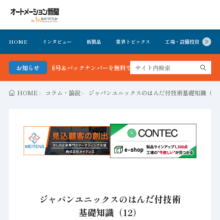
HOME
インタビュー
新製品
業界トピックス
工場・設備投資
イ
新聞 最新号＆バックナンバーを無料で公開中 詳細はこちら
お知らせ
HOME
コラム・論説
ジャパンユニックスのはんだ付技術基礎知識（12
ジャパンユニックスのはんだ付技術
基礎知識（12）