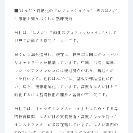
■“はんだ・自動化のプロフェッショナル”世界のはんだ
付事情を知り尽くした熟練技術
当社は、“はんだ・自動化のプロフェッショナル”として
世界で活動する専門メーカーです。
早くから海外進出し、現在は、世界22カ国にグローバル
なネットワークを構築しています。中国、台湾、韓国、
マレーシアとメキシコには現地拠点があり、現地サポー
トを行います。近代はんだ付は、基板や部品進化に伴
い、年々、複雑難解化しています。高度なはんだ付を自
動化するには基礎技術の理解と習得が不可欠です。
当社では、「ソルダリングスクール」をはじめとする専
門教育機関、はんだ付の実装技術・高度スキルを持った
インストラクターが多数在籍しています。はんだ専門の
R＆Dセンターである「ソルダリングラボ」は、国内4カ