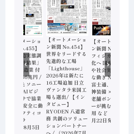
【オートメーショ
【オートメーショ
【オートメーショ
ン新聞 No.454】
ン新聞 No.455】
ン新聞 No.453】
世界をリードする
「経済構造実態調
フィジカルAI本格
先進的な工場
査二次集計結果」
化へ 国産AI開発
「Lighthouse」
2024年製造業 付
や社会実装に活発
2026年は新たに
加価値額86兆円 /
な動き Noetra、
16工場追加 日立
三菱電機とソニー
富士通、日立 / 兵
ヴァンタラ米国工
セミコン AIビジ
神装備 × HMS、
場も選出/ 【イン
ョンセンサで協業
老舗ポンプメーカ
タビュー】
/ IDEC、安全に動
ーが挑むデータ活
RYODEN 八道常
かすセーフティコ
用 など（2026年7
務 共創のソリュー
ントローラ
月22日発行）
ションパートナー
（2026年8月5日
へ / （2026年7月