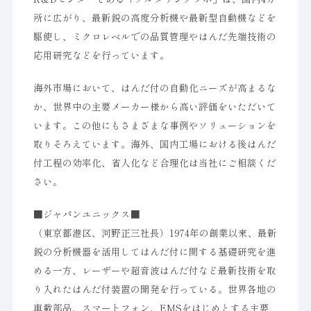
所に広がり、最新鋭の高度分析機や最新型自動機などを
駆使し、ミクロレベルでの品質管理やはんだ先端技術の
応用研究などを行っています。
海外市場において、はんだ付の自動化ニーズが高まるな
か、世界中の主要メーカー様から高い評価をいただいて
います。この他にもさまざまな事例やソリューションを
取りそろえています。海外、国内工場における後はんだ
付工程の効率化、省人化など合理化は当社にご相談くだ
さい。
■ジャパンユニックス■
（東京都港区、河野正三社長）1974年の創業以来、最新
鋭の分析機器を活用してはんだ付に関する基礎研究を進
める一方、レーザーや超音波はんだ付など最新技術を取
り入れたはんだ付装置の開発を行っている。世界各地の
車載部品、スマートフォン、EMSをはじめとする主要