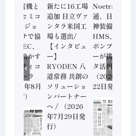
/ 三菱電機と
新たに16工場
Noetra、富士
ソニーセミコ
追加 日立ヴァ
通、日立 / 兵
ン AIビジョ
ンタラ米国工
神装備 ×
ンセンサで協
場も選出/
HMS、老舗
業 / IDEC、
【インタビュ
ポンプメーカ
安全に動かす
ー】
ーが挑むデー
セーフティコ
RYODEN 八
タ活用 など
ントローラ
道常務 共創の
（2026年7月
（2026年8月
ソリューショ
22日発行）
5日発行）
ンパートナー
へ / （2026
年7月29日発
行）