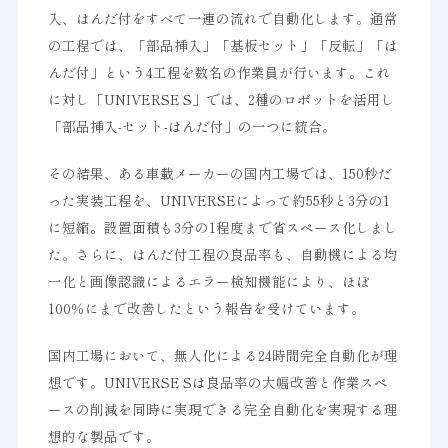
入、はんだ付をすべて一連の流れで自動化します。通常
の工程では、「部品挿入」「基板セット」「反転」「は
んだ付」という4工程を数名の作業員が行います。これ
に対し「UNIVERSE S」では、2種のロボットを活用し
「部品挿入-セット-はんだ付」の一つに統合。
その結果、ある車載メーカーの国内工場では、150秒だ
った実装工程を、UNIVERSEによって約55秒と3分の1
に短縮。設置面積も3分の1程度まで省スペース化しまし
た。さらに、はんだ付工程の良品率も、自動機による均
一化と画像認識によるエラー検知機能により、ほぼ
100％にまで改善したという報告を受けています。
国内工場において、無人化による24時間完全自動化が理
想です。UNIVERSE Sは良品率の大幅改善と作業スペ
ースの削減を同時に実現できる完全自動化を実現する理
想的な製品です。