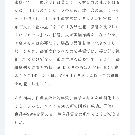
密度化など、環境変化は著しく、人材育成の速度をはる
かに上回るものでした。そのため、数十台の卓上型ロボ
ットを導入し、「セル生産方式によるはんだ付実装」と
余裕人員を組み立てなどの「製品性能に影響を及ぼしに
くいプロセス」へと移管。人が実装作業をしないため、
高度スキルは必要なく、製品の品質も均一化されまし
た。さらに、高密度化された実装基板では、接合部が微
細化するだけでなく、重量管理も重要です。そこで、高
精度送り装置を搭載。φ0.15ミリの糸はんだを0.6ミリ送
ることで1ポイント量わずか0.1ミリグラム以下での管理
を可能にしました。
その結果、作業員数は約半数、要求スキルを単純化する
ことによって、コストも50％超の削減に成功。同時に、
良品率99％を超える、生産品質を実現することができま
した。