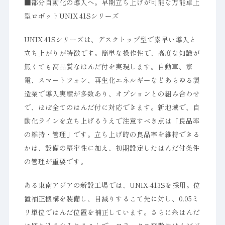
■部分自動化の導入へ。早期立ち上げが可能な万能卓上
型ロボットUNIX 41Sシリーズ
UNIX 41Sシリーズは、デスクトップ型で素早い導入と
立ち上がりが特徴です。簡単な操作性で、高度な知識が
無くても高品質なはんだ付を実現します。自動車、家
電、スマートフォン、再生化エネルギーなどあらゆる製
造業で導入実績が多数あり、オプションとの組み合わせ
で、ほぼ全てのはんだ付に対応できます。新地域で、自
動化ラインを立ち上げるうえで注意すべき点は「良品率
の維持・管理」です。立ち上げ時の良品率を維持できる
かは、設備の堅牢性に加え、初期設定したはんだ付条件
の管理が重要です。
ある東南アジアの新設工場では、UNIX-413Sを採用。位
置補正機構を装備し、目減りするこて先に対し、0.05ミ
リ単位ではんだ位置を補正しています。さらに糸はんだ