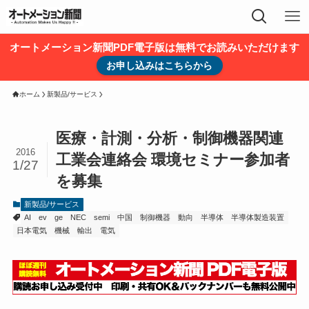
オートメーション新聞PDF電子版は無料でお読みいただけます
お申し込みはこちらから
ホーム
新製品/サービス
医療・計測・分析・制御機器関連
2016
工業会連絡会 環境セミナー参加者
1/27
を募集
新製品/サービス
AI
ev
ge
NEC
semi
中国
制御機器
動向
半導体
半導体製造装置
日本電気
機械
輸出
電気