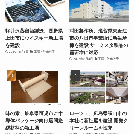
軽井沢蒸留酒製造、長野県
村田製作所、滋賀県東近江
上田市にウイスキー新工場
市の八日市事業所に新生産
を建設
棟を建設 サーミスタ製品の
需要増に対応
2026年8月8日
工場・設備投資
2026年8月8日
工場・設備投資
味の素、岐阜県可児市に半
ローツェ、広島県福山市の
導体パッケージ向け層間絶
本社に新社屋を建設 開発ク
縁材料の新工場
リーンルームを拡充