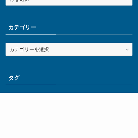
ー
カ
イ
ブ
カテゴリー
カ
テ
ゴ
リ
ー
タグ
ge
IoT
ものづくり
エネルギー
オムロン
コネクタ
コンピュータ
スイッチ
セキュリティ
センサ
タイ
デザイン
デジタル
ドイツ
バリ
ライン
ロボット
三菱電機
中国
企業
制御機器
制御盤
効率化
動向
半導体
安全
展示会
採用
接続
搬送
改善
機械
液晶
温度
無線
物流
経済産業省
自動車
製造業
見える化
輸出
通信
部品