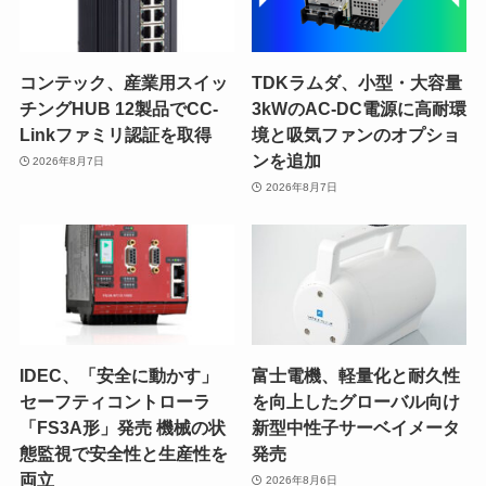
コンテック、産業用スイッ
TDKラムダ、小型・大容量
チングHUB 12製品でCC-
3kWのAC-DC電源に高耐環
Linkファミリ認証を取得
境と吸気ファンのオプショ
ンを追加
2026年8月7日
2026年8月7日
IDEC、「安全に動かす」
富士電機、軽量化と耐久性
セーフティコントローラ
を向上したグローバル向け
「FS3A形」発売 機械の状
新型中性子サーベイメータ
態監視で安全性と生産性を
発売
両立
2026年8月6日