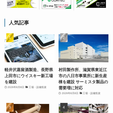
人気記事
軽井沢蒸留酒製造、長野県
村田製作所、滋賀県東近江
上田市にウイスキー新工場
市の八日市事業所に新生産
を建設
棟を建設 サーミスタ製品の
需要増に対応
2026年8月8日
工場・設備投資
2026年8月8日
工場・設備投資