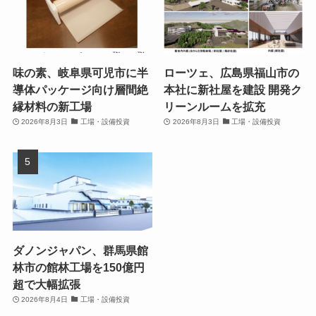
味の素、岐阜県可児市に半
ローツェ、広島県福山市の
導体パッケージ向け層間絶
本社に新社屋を建設 開発ク
縁材料の新工場
リーンルームを拡充
2026年8月3日
工場・設備投資
2026年8月3日
工場・設備投資
ダノンジャパン、群馬県館
林市の館林工場を150億円
超で大幅拡張
2026年8月4日
工場・設備投資