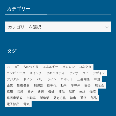
イ
ブ
カテゴリー
カ
テ
ゴ
リ
ー
タグ
ge
IoT
ものづくり
エネルギー
オムロン
コネクタ
コンピュータ
スイッチ
セキュリティ
センサ
タイ
デザイン
デジタル
ドイツ
バリ
ライン
ロボット
三菱電機
中国
企業
制御機器
制御盤
効率化
動向
半導体
安全
展示会
採用
接続
搬送
改善
機械
液晶
温度
無線
物流
経済産業省
自動車
製造業
見える化
輸出
通信
部品
電子部品
電気