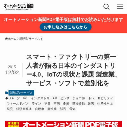
オートメーション新聞PDF電子版は無料でお読みいただけます
お申し込みはこちらから
ホーム
新製品/サービス
スマート・ファクトリーの第一
人者が語る日本のインダストリ
2015
12/02
ー4.0、IoTの現状と課題 製造業、
サービス・ソフトで差別化を
新製品/サービス
FA
ge
IoT
インダストリー4.0
センサ
チョコ停
トレーサビリティ
フィールドバス
ライン
不良
事例
企業
商標登録
改善
生産性向上
発見
経済産業省
自動車
製造業
部品
電気