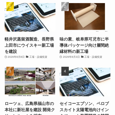
軽井沢蒸留酒製造、長野県
味の素、岐阜県可児市に半
上田市にウイスキー新工場
導体パッケージ向け層間絶
を建設
縁材料の新工場
2026年8月8日
工場・設備投資
2026年8月3日
工場・設備投資
ローツェ、広島県福山市の
セイコーエプソン、ペロブ
本社に新社屋を建設 開発ク
スカイト太陽電池向けイン