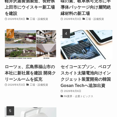
軽井沢蒸留酒製造、長野県
味の素、岐阜県可児市に半
上田市にウイスキー新工場
導体パッケージ向け層間絶
を建設
縁材料の新工場
2026年8月8日
工場・設備投資
2026年8月3日
工場・設備投資
ローツェ、広島県福山市の
セイコーエプソン、ペロブ
本社に新社屋を建設 開発ク
スカイト太陽電池向けイン
リーンルームを拡充
クジェット装置開発の韓国
Gosan Techへ追加出資
2026年8月3日
工場・設備投資
2026年8月6日
FA業界・企業トピックス