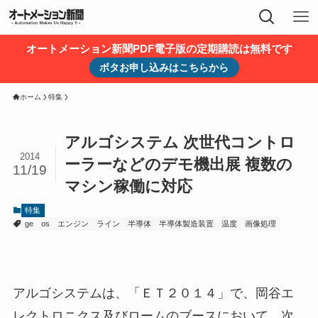
オートメーション新聞PDF電子版の定期購読は無料です
ボタお申し込みはこちらから
ホーム
特集
アルゴシステム 次世代コントロ
2014
ーラーなどのデモ機出展 複数の
11/19
マシン稼働に対応
特集
ge
os
エンジン
ライン
半導体
半導体製造装置
温度
画像処理
アルゴシステムは、「ＥＴ２０１４」で、岡谷エ
レクトロニクス及びロームのブースにおいて、次