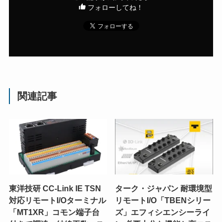
フォローしてね！
関連記事
東洋技研 CC-Link IE TSN
ターク・ジャパン 耐環境型
対応リモートI/Oターミナル
リモートI/O「TBENシリー
「MT1XR」コモン端子台
ズ」エフィシエンシーライ