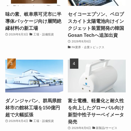
味の素、岐阜県可児市に半
セイコーエプソン、ペロブ
導体パッケージ向け層間絶
スカイト太陽電池向けイン
縁材料の新工場
クジェット装置開発の韓国
Gosan Techへ追加出資
2026年8月3日
工場・設備投資
2026年8月6日
FA業界・企業トピックス
ダノンジャパン、群馬県館
富士電機、軽量化と耐久性
林市の館林工場を150億円
を向上したグローバル向け
超で大幅拡張
新型中性子サーベイメータ
発売
2026年8月4日
工場・設備投資
2026年8月6日
新製品/サービス