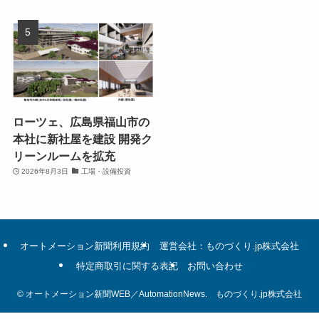
ローツェ、広島県福山市の
本社に新社屋を建設 開発ク
リーンルームを拡充
2026年8月3日
工場・設備投資
オートメーション新聞利用規約
運営会社：ものづくり.jp株式会社
特定商取引に関する表記
お問い合わせ
©
オートメーション新聞WEB／AutomationNews. ものづくり.jp株式会社