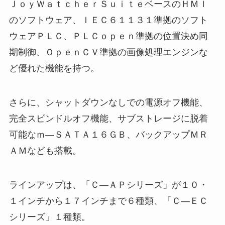
ＪｏｙＷａｔｃｈｅｒＳｕｉｔｅベースのＨＭＩ
のソフトウェア、ＩＥＣ６１１３１準拠のソフト
ウェアＰＬＣ、ＰＬＣｏｐｅｎ準拠の位置決め同
期制御、ＯｐｅｎＣＶ準拠の画像処理エンジンな
ど優れた機能を持つ。
さらに、シャットダウンなしでの電源オフ機能、
完全スピンドルオフ機能、サブストレージに脱着
可能なｍ―ＳＡＴＡ１６ＧＢ、バックアップＭＲ
ＡＭなども搭載。
ラインアップは、「Ｃ―ＡＰシリーズ」が１０・
１インチから１７インチまで６種類、「Ｃ―ＥＣ
シリーズ」１種類。