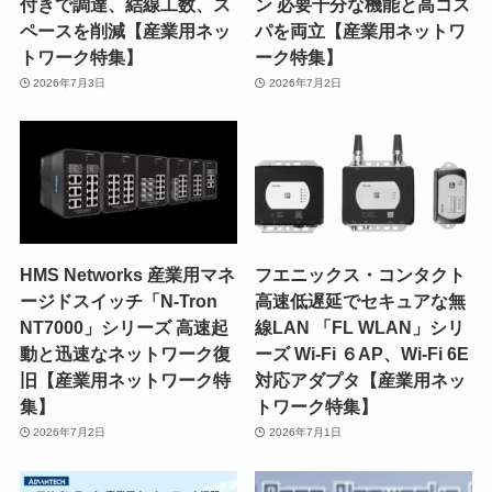
付きで調達、結線工数、ス
ン 必要十分な機能と高コス
ペースを削減【産業用ネッ
パを両立【産業用ネットワ
トワーク特集】
ーク特集】
2026年7月3日
2026年7月2日
HMS Networks 産業用マネ
フエニックス・コンタクト
ージドスイッチ「N-Tron
高速低遅延でセキュアな無
NT7000」シリーズ 高速起
線LAN 「FL WLAN」シリ
動と迅速なネットワーク復
ーズ Wi-Fi ６AP、Wi-Fi 6E
旧【産業用ネットワーク特
対応アダプタ【産業用ネッ
集】
トワーク特集】
2026年7月2日
2026年7月1日