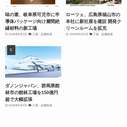
味の素、岐阜県可児市に半
ローツェ、広島県福山市の
導体パッケージ向け層間絶
本社に新社屋を建設 開発ク
縁材料の新工場
リーンルームを拡充
2026年8月3日
工場・設備投資
2026年8月3日
工場・設備投資
ダノンジャパン、群馬県館
林市の館林工場を150億円
超で大幅拡張
2026年8月4日
工場・設備投資