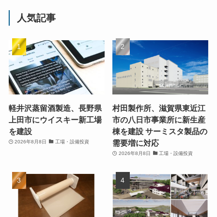
人気記事
軽井沢蒸留酒製造、長野県
村田製作所、滋賀県東近江
上田市にウイスキー新工場
市の八日市事業所に新生産
を建設
棟を建設 サーミスタ製品の
需要増に対応
2026年8月8日
工場・設備投資
2026年8月8日
工場・設備投資