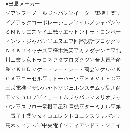
■出展メーカー
▽アンフェノールジャパン▽イーター電機工業▽
イノアックコーポレーション▽イルメジャパン▽
ＳＭＫ▽エスケイ工機▽エッセントラ・コンポー
ネンツ・ジャパン▽エヌエフ回路設計ブロック▽
ＮＫＫスイッチズ▽樫木総業▽カメダデンキ▽北
川工業▽京セラコネクタプロダクツ▽金大電子産
業▽ＫＨＤ▽ケー・シー・シー・商会▽ケル▽Ｋ
ＯＡ▽コーセル▽サトーパーツ▽ＳＡＭＴＥＣ▽
三栄電機▽サンハヤト▽ジェルシステム▽品川商
工▽シュロフ▽スリーエムジャパン▽スリオジャ
パン▽スワロー電機▽星和電機▽ターミナル▽第
一電子工業▽タイコエレクトロニクスジャパン▽
高木システム▽中央電子▽ティアンドティ▽テイ