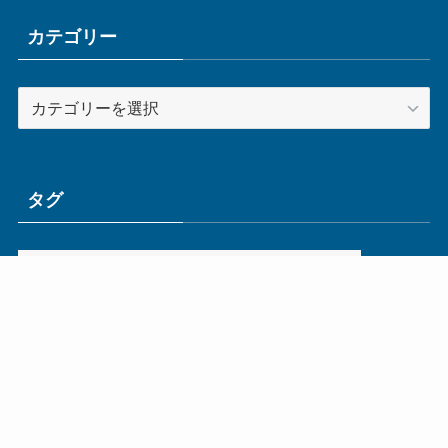
イ
ブ
カテゴリー
カ
テ
ゴ
リ
ー
タグ
ge
IoT
ものづくり
エネルギー
オムロン
コネクタ
コンピュータ
スイッチ
セキュリティ
センサ
タイ
デザイン
デジタル
ドイツ
バリ
ライン
ロボット
三菱電機
中国
企業
制御機器
制御盤
効率化
動向
半導体
安全
展示会
採用
接続
搬送
改善
機械
液晶
温度
無線
物流
経済産業省
自動車
製造業
見える化
輸出
通信
部品
電子部品
電気