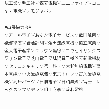
属工業▽明工社▽森宮電機▽ユニファイブ▽ヨコ
ヤマ電機▽レモジャパン。
■出展協力会社
▽アール電子▽あすか電子サービス▽飯田通商▽
磯部塗装▽岩通計測▽角田無線電機▽協立電業▽
金大電子産業▽クラウン無線▽コウセイリンクス
▽サン電子▽芝山電子▽城陽電子機器▽新電機材
▽セミコンキャリ▽第一科学▽大和無線電機▽高
木電線▽中央無線電機▽東京トロン▽富久無線電
機▽鳥居パーツ▽日朋電子▽日昭無線▽富士エレ
ックス▽フジデン▽明工商事▽菱和電機。