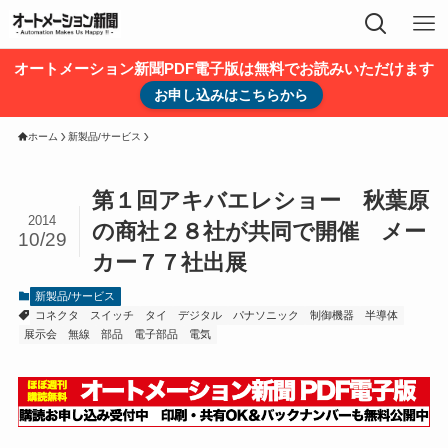
オートメーション新聞PDF電子版は無料でお読みいただけます
お申し込みはこちらから
ホーム
新製品/サービス
第１回アキバエレショー 秋葉原
2014
の商社２８社が共同で開催 メー
10/29
カー７７社出展
新製品/サービス
コネクタ
スイッチ
タイ
デジタル
パナソニック
制御機器
半導体
展示会
無線
部品
電子部品
電気