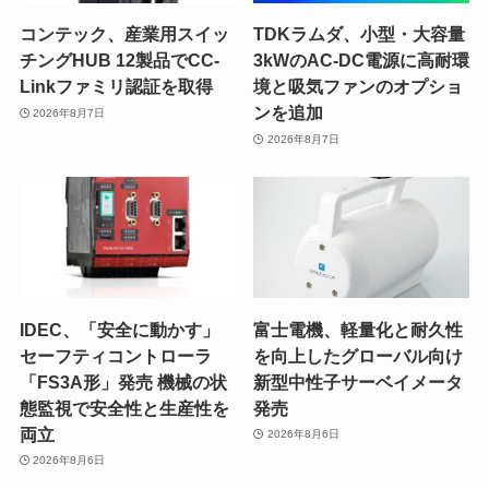
コンテック、産業用スイッ
TDKラムダ、小型・大容量
チングHUB 12製品でCC-
3kWのAC-DC電源に高耐環
Linkファミリ認証を取得
境と吸気ファンのオプショ
ンを追加
2026年8月7日
2026年8月7日
IDEC、「安全に動かす」
富士電機、軽量化と耐久性
セーフティコントローラ
を向上したグローバル向け
「FS3A形」発売 機械の状
新型中性子サーベイメータ
態監視で安全性と生産性を
発売
両立
2026年8月6日
2026年8月6日