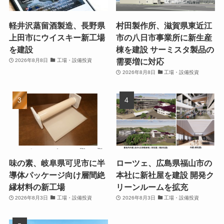
軽井沢蒸留酒製造、長野県
村田製作所、滋賀県東近江
上田市にウイスキー新工場
市の八日市事業所に新生産
を建設
棟を建設 サーミスタ製品の
需要増に対応
2026年8月8日
工場・設備投資
2026年8月8日
工場・設備投資
味の素、岐阜県可児市に半
ローツェ、広島県福山市の
導体パッケージ向け層間絶
本社に新社屋を建設 開発ク
縁材料の新工場
リーンルームを拡充
2026年8月3日
工場・設備投資
2026年8月3日
工場・設備投資