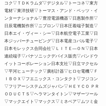
コク▽ＴＤＫラムダ▽デジタル▽トーコネ▽東方
電材▽東洋技研▽トーマス・アンド・ベッツ・イ
ンターナショナル▽豊澄電源機器▽日惠製作所▽
日辰電機製作所▽ニプロン▽日本圧着端子製造▽
日本エイ・ヴィー・シー▽日本航空電子工業▽日
本ジッパーチュービング▽日本電産コパル電子▽
日本モレックス合同会社▽ＬＩＴＥ―ＯＮ▽日本
連続端子▽パナソニックデバイス販売▽パンドウ
イットコーポレーション日本支社▽日立マクセル
▽平河ヒューテック▽廣杉計器▽ヒロセ電機▽Ｆ
ＩＢＯＸ▽フエニックス・コンタクト▽フジコン
▽フリアーシステムズジャパン▽ＨＥＹＣＯ ＰＲ
ＯＤＵＣＴＳ▽ヘラマンタイトン▽マザーツール
▽マックエイト▽マックス▽ミネベア▽ムツミ金