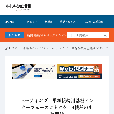
HOME
インタビュー
新製品
業界トピックス
工場・設備投資
イ
メーション新聞 最新号＆バックナンバーを無料で公開中 詳細はこちら
お知らせ
HOME
新製品/サービス
ハーティング 単線接続用基板インターフェー
ハーティング 単線接続用基板イン
ターフェースコネクタ 4機種の出