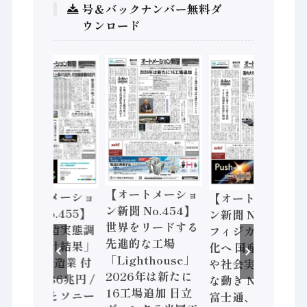
号＆バックナンバー無料ダ
ウンロード
【オートメーショ
【オートメーショ
【オートメーショ
ン新聞 No.454】
ン新聞 No.455】
ン新聞 No.453】
世界をリードする
「経済構造実態調
フィジカルAI本格
先進的な工場
査二次集計結果」
化へ 国産AI開発
「Lighthouse」
2024年製造業 付
や社会実装に活発
2026年は新たに
加価値額86兆円 /
な動き Noetra、
16工場追加 日立
三菱電機とソニー
富士通、日立 / 兵