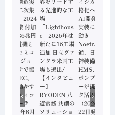
「経済構造実
界をリードす
ィジカルAI本
態調査二次集
る先進的な工
格化へ 国産
計結果」2024
場
AI開発や社会
年製造業 付加
「Lighthous
実装に活発な
価値額86兆円
e」2026年は
動き
/ 三菱電機と
新たに16工場
Noetra、富士
ソニーセミコ
追加 日立ヴァ
通、日立 / 兵
ン AIビジョ
ンタラ米国工
神装備 ×
ンセンサで協
場も選出/
HMS、老舗
業 / IDEC、
【インタビュ
ポンプメーカ
安全に動かす
ー】
ーが挑むデー
セーフティコ
RYODEN 八
タ活用 など
ントローラ
道常務 共創の
（2026年7月
（2026年8月
ソリューショ
22日発行）