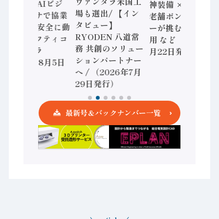
ヴァンタラ米国工
セミコン AIビジ
神装備 × HMS、
場も選出/ 【イン
ョンセンサで協業
老舗ポンプメーカ
タビュー】
/ IDEC、安全に動
ーが挑むデータ活
RYODEN 八道常
かすセーフティコ
用 など（2026年7
務 共創のソリュー
ントローラ
月22日発行）
ションパートナー
（2026年8月5日
へ / （2026年7月
発行）
29日発行）
最新号＆バックナンバー一覧