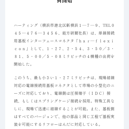
荷開始
ハーティング（横浜市港北区新横浜１―７―９、TEL０
４５―４７６―３４５６、能方研爾社長）は、単線接続
用基板インターフェースコネクタ「ｈａｒ―ｆｌｅｘｉ
ｃｏｎ」として、１・２７、２・５４、３・５０／３・
８１、５・００／５・０８ミリピッチの４機種の出荷を
開始した。
このうち、最も小さい１・２７ミリピッチは、現場結線
対応の電線接続用基板コネクタとして市場の小型化のニ
ーズに対応しており、電線側は圧接端子（ＩＤＣ）接
続、もしくはスプリングケージ接続を採用。特殊工具な
しに、現場で迅速に結線することが可能。また、基板側
はすべてのバージョンで、他の部品と同じ工程で基板実
装を可能にするリフローはんだに対応している。