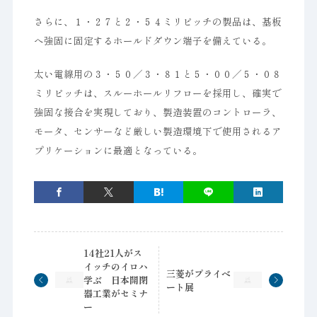
さらに、１・２７と２・５４ミリピッチの製品は、基板
へ強固に固定するホールドダウン端子を備えている。
太い電線用の３・５０／３・８１と５・００／５・０８
ミリピッチは、スルーホールリフローを採用し、確実で
強固な接合を実現しており、製造装置のコントローラ、
モータ、センサーなど厳しい製造環境下で使用されるア
プリケーションに最適となっている。
14社21人がス
イッチのイロハ
三菱がプライベ
学ぶ 日本開閉
ート展
器工業がセミナ
ー