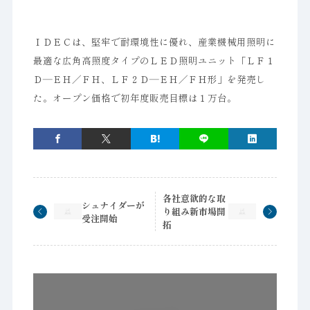
ＩＤＥＣは、堅牢で耐環境性に優れ、産業機械用照明に
最適な広角高照度タイプのＬＥＤ照明ユニット「ＬＦ１
Ｄ―ＥＨ／ＦＨ、ＬＦ２Ｄ―ＥＨ／ＦＨ形」を発売し
た。オープン価格で初年度販売目標は１万台。
各社意欲的な取
シュナイダーが
り組み新市場開
受注開始
拓