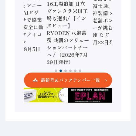
16工場追加 日立
三菱電機とソニー
富士通、日立 / 兵
ヴァンタラ米国工
セミコン AIビジ
神装備 × HMS、
場も選出/ 【イン
ョンセンサで協業
老舗ポンプメーカ
タビュー】
/ IDEC、安全に動
ーが挑むデータ活
RYODEN 八道常
かすセーフティコ
用 など（2026年7
務 共創のソリュー
ントローラ
月22日発行）
ションパートナー
（2026年8月5日
へ / （2026年7月
発行）
29日発行）
最新号＆バックナンバー一覧