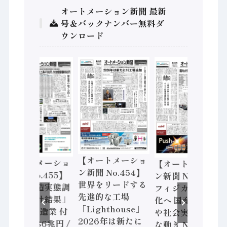
オートメーション新聞 最新
号＆バックナンバー無料ダ
ウンロード
【オートメーショ
【オートメーショ
【オートメーショ
ン新聞 No.454】
ン新聞 No.455】
ン新聞 No.453】
世界をリードする
「経済構造実態調
フィジカルAI本格
先進的な工場
査二次集計結果」
化へ 国産AI開発
「Lighthouse」
2024年製造業 付
や社会実装に活発
2026年は新たに
加価値額86兆円 /
な動き Noetra、