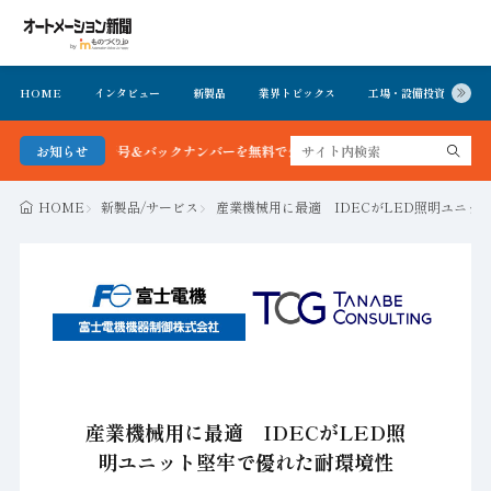
HOME
インタビュー
新製品
業界トピックス
工場・設備投資
イ
ョン新聞 最新号＆バックナンバーを無料で公開中 詳細はこちら
お知らせ
HOME
新製品/サービス
産業機械用に最適 IDECがLED照明ユニッ
産業機械用に最適 IDECがLED照
明ユニット堅牢で優れた耐環境性