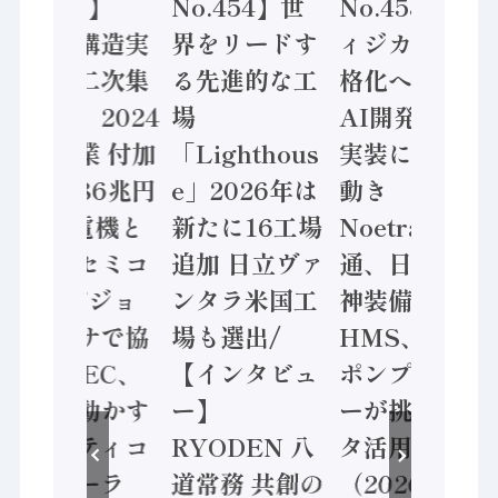
No.455】
No.454】世
No.453】フ
「経済構造実
界をリードす
ィジカルAI本
態調査二次集
る先進的な工
格化へ 国産
計結果」2024
場
AI開発や社会
年製造業 付加
「Lighthous
実装に活発な
価値額86兆円
e」2026年は
動き
/ 三菱電機と
新たに16工場
Noetra、富士
ソニーセミコ
追加 日立ヴァ
通、日立 / 兵
ン AIビジョ
ンタラ米国工
神装備 ×
ンセンサで協
場も選出/
HMS、老舗
業 / IDEC、
【インタビュ
ポンプメーカ
安全に動かす
ー】
ーが挑むデー
セーフティコ
RYODEN 八
タ活用 など
ントローラ
道常務 共創の
（2026年7月