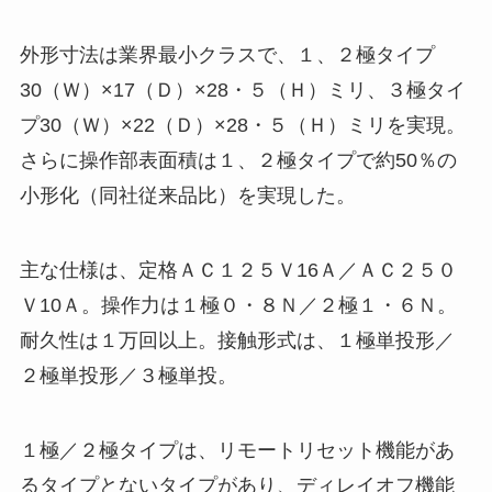
外形寸法は業界最小クラスで、１、２極タイプ
30（Ｗ）×17（Ｄ）×28・５（Ｈ）ミリ、３極タイ
プ30（Ｗ）×22（Ｄ）×28・５（Ｈ）ミリを実現。
さらに操作部表面積は１、２極タイプで約50％の
小形化（同社従来品比）を実現した。
主な仕様は、定格ＡＣ１２５Ｖ16Ａ／ＡＣ２５０
Ｖ10Ａ。操作力は１極０・８Ｎ／２極１・６Ｎ。
耐久性は１万回以上。接触形式は、１極単投形／
２極単投形／３極単投。
１極／２極タイプは、リモートリセット機能があ
るタイプとないタイプがあり、ディレイオフ機能