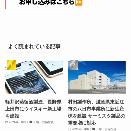
よく読まれている記事
軽井沢蒸留酒製造、長野県
村田製作所、滋賀県東近江
上田市にウイスキー新工場
市の八日市事業所に新生産
を建設
棟を建設 サーミスタ製品の
需要増に対応
2026年8月8日
工場・設備投資
2026年8月8日
工場・設備投資