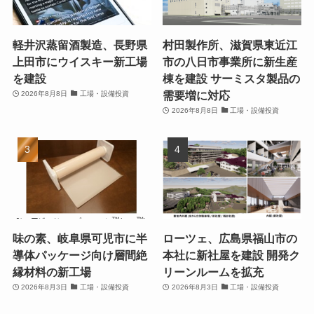
軽井沢蒸留酒製造、長野県
村田製作所、滋賀県東近江
上田市にウイスキー新工場
市の八日市事業所に新生産
を建設
棟を建設 サーミスタ製品の
需要増に対応
2026年8月8日
工場・設備投資
2026年8月8日
工場・設備投資
味の素、岐阜県可児市に半
ローツェ、広島県福山市の
導体パッケージ向け層間絶
本社に新社屋を建設 開発ク
縁材料の新工場
リーンルームを拡充
2026年8月3日
工場・設備投資
2026年8月3日
工場・設備投資