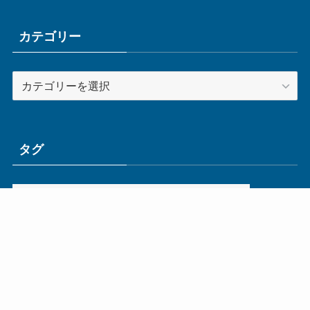
カ
イ
ブ
カテゴリー
カ
テ
ゴ
リ
ー
タグ
ge
IoT
ものづくり
エネルギー
オムロン
コネクタ
コンピュータ
スイッチ
セキュリティ
センサ
タイ
デザイン
デジタル
ドイツ
バリ
ライン
ロボット
三菱電機
中国
企業
制御機器
制御盤
効率化
動向
半導体
安全
展示会
採用
接続
搬送
改善
機械
液晶
温度
無線
物流
経済産業省
自動車
製造業
見える化
輸出
通信
部品
電子部品
電気