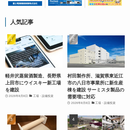
人気記事
軽井沢蒸留酒製造、長野県
村田製作所、滋賀県東近江
上田市にウイスキー新工場
市の八日市事業所に新生産
を建設
棟を建設 サーミスタ製品の
需要増に対応
2026年8月8日
工場・設備投資
2026年8月8日
工場・設備投資