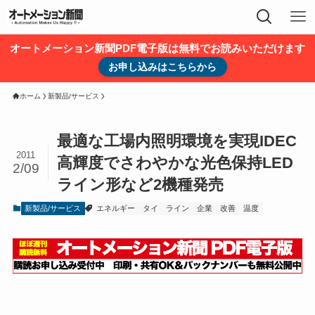
オートメーション新聞PDF電子版は無料でお読みいただけます
お申し込みはこちらから
ホーム
新製品/サービス
最適な工場内照明環境を実現IDEC
2011
高輝度でさわやかな光色保持LED
2/09
ライン形など2機種発売
新製品/サービス
エネルギー
タイ
ライン
企業
改善
温度