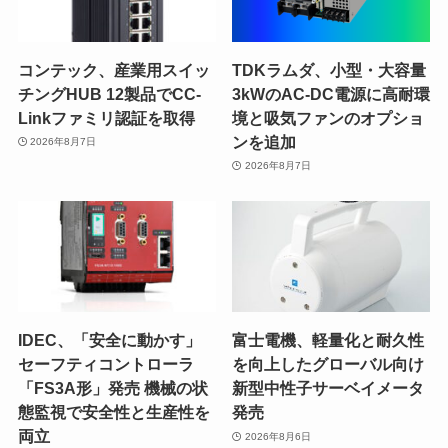
コンテック、産業用スイッ
TDKラムダ、小型・大容量
チングHUB 12製品でCC-
3kWのAC-DC電源に高耐環
Linkファミリ認証を取得
境と吸気ファンのオプショ
ンを追加
2026年8月7日
2026年8月7日
IDEC、「安全に動かす」
富士電機、軽量化と耐久性
セーフティコントローラ
を向上したグローバル向け
「FS3A形」発売 機械の状
新型中性子サーベイメータ
態監視で安全性と生産性を
発売
両立
2026年8月6日