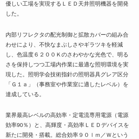
優しい工場を実現するＬＥＤ天井照明機器を開発
した。
内部リフレクタの配光制御と拡散カバーの組み合
わせにより、不快なまぶしさやギラツキを軽減
し、色温度６２００Ｋのさわやかな光色で、明る
さを保持しつつ工場内作業に最適な照明環境を実
現した。照明学会技術指針の照明器具グレア区分
「Ｇ１ａ」（事務室や作業室に適したレベル）を
達成している。
業界最高レベルの高効率・定電流専用電源（電源
効率90％）と、高輝度・高効率ＬＥＤデバイスを
新たに開発・搭載。総合効率９０ｌｍ／Ｗという