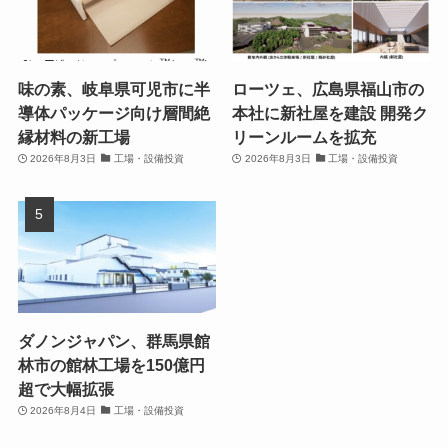
味の素、岐阜県可児市に半
ローツェ、広島県福山市の
導体パッケージ向け層間絶
本社に新社屋を建設 開発ク
縁材料の新工場
リーンルームを拡充
2026年8月3日
工場・設備投資
2026年8月3日
工場・設備投資
ダノンジャパン、群馬県館
林市の館林工場を150億円
超で大幅拡張
2026年8月4日
工場・設備投資