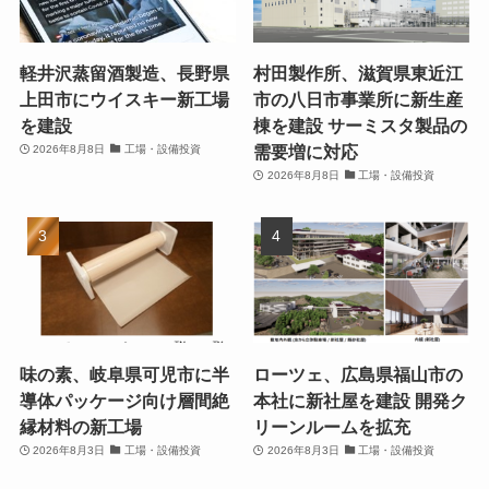
軽井沢蒸留酒製造、長野県
村田製作所、滋賀県東近江
上田市にウイスキー新工場
市の八日市事業所に新生産
を建設
棟を建設 サーミスタ製品の
需要増に対応
2026年8月8日
工場・設備投資
2026年8月8日
工場・設備投資
味の素、岐阜県可児市に半
ローツェ、広島県福山市の
導体パッケージ向け層間絶
本社に新社屋を建設 開発ク
縁材料の新工場
リーンルームを拡充
2026年8月3日
工場・設備投資
2026年8月3日
工場・設備投資