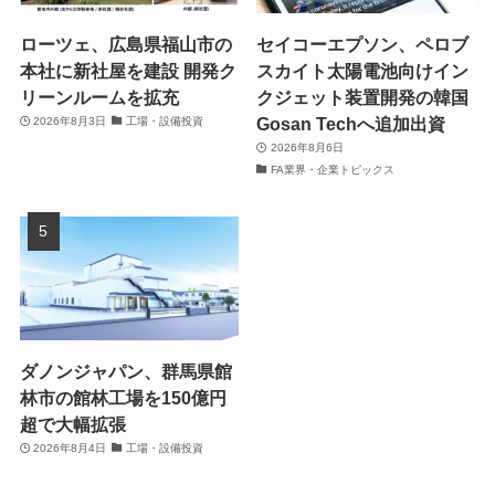
ローツェ、広島県福山市の
セイコーエプソン、ペロブ
本社に新社屋を建設 開発ク
スカイト太陽電池向けイン
リーンルームを拡充
クジェット装置開発の韓国
Gosan Techへ追加出資
2026年8月3日
工場・設備投資
2026年8月6日
FA業界・企業トピックス
ダノンジャパン、群馬県館
林市の館林工場を150億円
超で大幅拡張
2026年8月4日
工場・設備投資