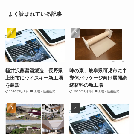
よく読まれている記事
軽井沢蒸留酒製造、長野県
味の素、岐阜県可児市に半
上田市にウイスキー新工場
導体パッケージ向け層間絶
を建設
縁材料の新工場
2026年8月8日
工場・設備投資
2026年8月3日
工場・設備投資