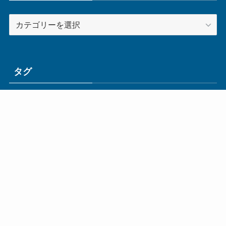
カ
テ
ゴ
リ
ー
タグ
ge
IoT
ものづくり
エネルギー
オムロン
コネクタ
コンピュータ
スイッチ
セキュリティ
センサ
タイ
デザイン
デジタル
ドイツ
バリ
ライン
ロボット
三菱電機
中国
企業
制御機器
制御盤
効率化
動向
半導体
安全
展示会
採用
接続
搬送
改善
機械
液晶
温度
無線
物流
経済産業省
自動車
製造業
見える化
輸出
通信
部品
電子部品
電気
オートメーション新聞利用規約
運営会社：ものづくり.jp株式会社