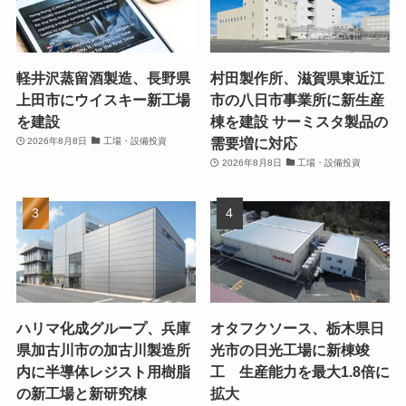
軽井沢蒸留酒製造、長野県
村田製作所、滋賀県東近江
上田市にウイスキー新工場
市の八日市事業所に新生産
を建設
棟を建設 サーミスタ製品の
需要増に対応
2026年8月8日
工場・設備投資
2026年8月8日
工場・設備投資
ハリマ化成グループ、兵庫
オタフクソース、栃木県日
県加古川市の加古川製造所
光市の日光工場に新棟竣
内に半導体レジスト用樹脂
工 生産能力を最大1.8倍に
の新工場と新研究棟
拡大