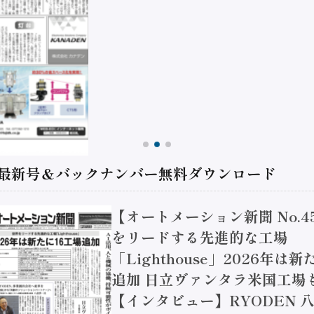
 最新号＆バックナンバー無料ダウンロード
【オートメーション新聞 No.4
をリードする先進的な工場
「Lighthouse」2026年は
追加 日立ヴァンタラ米国工場
【インタビュー】RYODEN 八