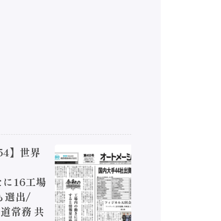
54】世界
【オート
ジカルA
新たに16工場
装に活発
も選出/
兵神装備
道常務 共
が挑むデ