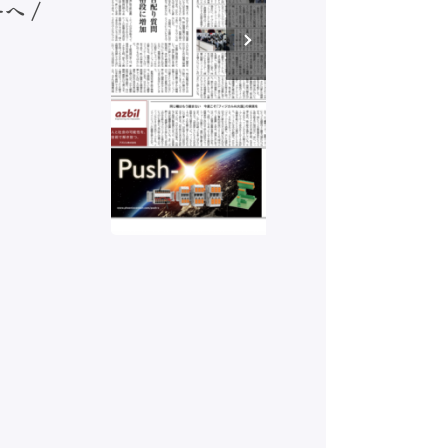
へ /
発行）