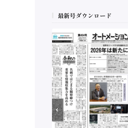
最新号ダウンロード
構造実態調査二次集
/ 三菱電機とソニー
C、安全に動かすセ
行）