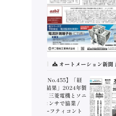
オートメーション新聞
トメーション新聞 No.455】「経
造実態調査二次集計結果」2024年製
付加価値額86兆円 / 三菱電機とソニ
ミコン AIビジョンセンサで協業 /
EC、安全に動かすセーフティコント