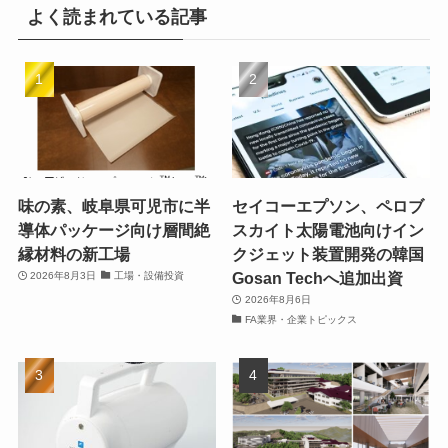
よく読まれている記事
味の素、岐阜県可児市に半
セイコーエプソン、ペロブ
導体パッケージ向け層間絶
スカイト太陽電池向けイン
縁材料の新工場
クジェット装置開発の韓国
Gosan Techへ追加出資
2026年8月3日
工場・設備投資
2026年8月6日
FA業界・企業トピックス