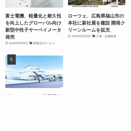
富士電機、軽量化と耐久性
ローツェ、広島県福山市の
を向上したグローバル向け
本社に新社屋を建設 開発ク
新型中性子サーベイメータ
リーンルームを拡充
発売
2026年8月3日
工場・設備投資
2026年8月6日
新製品/サービス
ダノンジャパン、群馬県館
林市の館林工場を150億円
超で大幅拡張
2026年8月4日
工場・設備投資