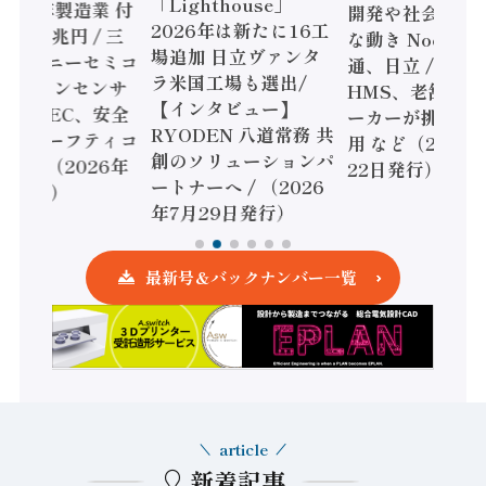
「Lighthouse」
024年製造業 付
開発や社会実装
2026年は新たに16工
額86兆円 / 三
な動き Noetra
場追加 日立ヴァンタ
機とソニーセミコ
通、日立 / 兵神
ラ米国工場も選出/
AIビジョンセンサ
HMS、老舗ポン
【インタビュー】
 / IDEC、安全
ーカーが挑むデ
RYODEN 八道常務 共
かすセーフティコ
用 など（2026
創のソリューションパ
ローラ（2026年
22日発行）
ートナーへ / （2026
5日発行）
年7月29日発行）
最新号＆バックナンバー一覧
article
新着記事