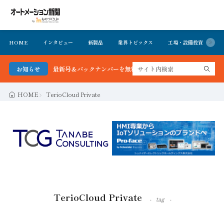
HOME
インタビュー
新製品
業界トピックス
工場・設備投資
イ
メーション新聞 最新号＆バックナンバーを無料で公開中 詳細はこちら
お知らせ
HOME
TerioCloud Private
TerioCloud Private
tag