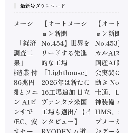
最新号ダウンロード
オートメーシ
【オートメーシ
【オートメ
ン新聞
ョン新聞
ョン新聞
.455】「経済
No.454】世界を
No.453】
造実態調査二
リードする先進
カルAI本格
集計結果」
的な工場
国産AI開発
24年製造業 付
「Lighthouse」
会実装に活
値額86兆円
2026年は新たに
動き Noetr
三菱電機とソニ
16工場追加 日立
士通、日立 /
ミコン AIビ
ヴァンタラ米国
神装備 ×
ョンセンサで
工場も選出/ 【イ
HMS、老舗
 / IDEC、安
ンタビュー】
プメーカー
に動かすセー
RYODEN 八道
むデータ活用