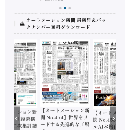
オートメーション新聞 最新号＆バッ
クナンバー無料ダウンロード
【オートメーション新
ートメーション新
【オートメーシ
聞 No.454】世界をリ
o.455】「経済構
聞 No.453】フ
ードする先進的な工場
態調査二次集計結
ルAI本格化へ 国